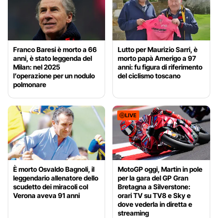
Franco Baresi è morto a 66
Lutto per Maurizio Sarri, è
anni, è stato leggenda del
morto papà Amerigo a 97
Milan: nel 2025
anni: fu figura di riferimento
l’operazione per un nodulo
del ciclismo toscano
polmonare
LIVE
È morto Osvaldo Bagnoli, il
MotoGP oggi, Martin in pole
leggendario allenatore dello
per la gara del GP Gran
scudetto dei miracoli col
Bretagna a Silverstone:
Verona aveva 91 anni
orari TV su TV8 e Sky e
dove vederla in diretta e
streaming