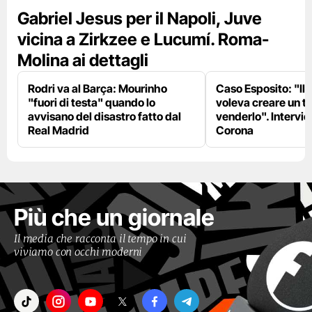
Gabriel Jesus per il Napoli, Juve
vicina a Zirkzee e Lucumí. Roma-
Molina ai dettagli
Rodri va al Barça: Mourinho
Caso Esposito: "Il 
"fuori di testa" quando lo
voleva creare un te
avvisano del disastro fatto dal
venderlo". Intervie
Real Madrid
Corona
Più che un giornale
Il media che racconta il tempo in cui
viviamo con occhi moderni