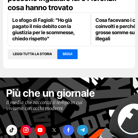
cosa hanno trovato
Lo sfogo di Fagioli: "Ho già
Cosa facevano i ca
pagato il mio debito con la
coinvolti e perché
giustizia per le scommesse,
grosse somme su p
chiedo rispetto"
illegali
LEGGI TUTTA LA STORIA
SEGUI
Più che un giornale
Il media che racconta il tempo in cui
viviamo con occhi moderni