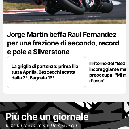
Jorge Martin beffa Raul Fernandez
per una frazione di secondo, record
e pole a Silverstone
Il ritorno del "Bez"
La griglia di partenza: prima fila
incoraggiante ma il
tutta Aprilia, Bezzecchi scatta
preoccupa: "Mi m
dalla 2ª. Bagnaia 16°
d’osso"
Più che un giornale
Il media che racconta il tempo in cui