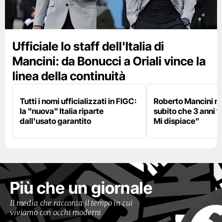
Ufficiale lo staff dell'Italia di
Mancini: da Bonucci a Oriali vince la
linea della continuità
Tutti i nomi ufficializzati in FIGC:
Roberto Mancini ne
la "nuova" Italia riparte
subito che 3 anni f
dall'usato garantito
Mi dispiace"
Più che un giornale
Il media che racconta il tempo in cui
viviamo con occhi moderni