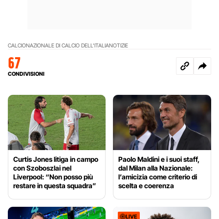
CALCIO
NAZIONALE DI CALCIO DELL'ITALIA
NOTIZIE
67
CONDIVISIONI
Curtis Jones litiga in campo
Paolo Maldini e i suoi staff,
con Szoboszlai nel
dal Milan alla Nazionale:
Liverpool: “Non posso più
l’amicizia come criterio di
restare in questa squadra”
scelta e coerenza
LIVE