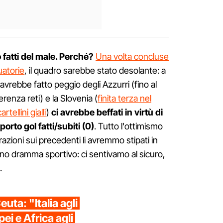
fatti del male. Perché?
Una volta concluse
uatorie
, il quadro sarebbe stato desolante: a
avrebbe fatto peggio degli Azzurri (fino al
erenza reti) e la Slovenia (
finita terza nel
tellini gialli
)
ci avrebbe beffati in virtù di
rto gol fatti/subiti (0)
. Tutto l'ottimismo
razioni sui precedenti li avremmo stipati in
ieno dramma sportivo: ci sentivamo al sicuro,
.
euta: "Italia agli
pei e Africa agli