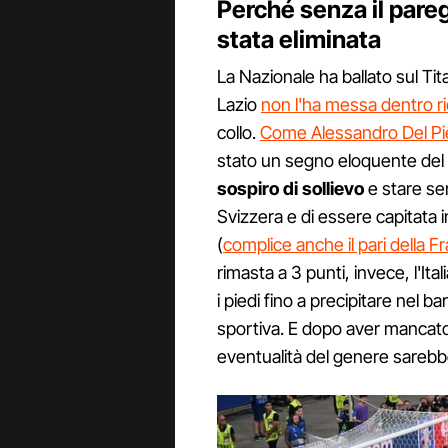
Perché senza il pareg
stata eliminata
La Nazionale ha ballato sul Tit
Lazio
non l'ha messa dentro ri
collo.
Come Alessandro Del Pi
stato un segno eloquente del
sospiro di sollievo
e stare se
Svizzera e di essere capitata i
(
complice anche il pari della Fr
rimasta a 3 punti, invece, l'Ita
i piedi fino a precipitare nel 
sportiva. E dopo aver mancato 
eventualità del genere sareb