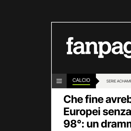
CALCIO
SERIE A
CHAMP
Che fine avrebb
Europei senza 
98°: un dram