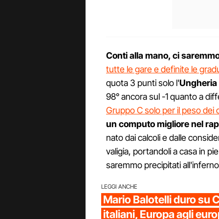
Conti alla mano, ci saremmo 
tutte le gare e definite le grad
quota 3 punti solo l'
Ungheria
98° ancora sul -1 quanto a diff
Gruppo C solo per il peso dei car
un computo migliore nel rappo
nato dai calcoli e dalle conside
valigia, portandoli a casa in p
saremmo precipitati all'inferno
LEGGI ANCHE
Mario Balotelli duro su C
italiani, Europa agli euro