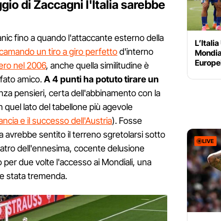
gio di Zaccagni l'Italia sarebbe
anic fino a quando l'attaccante esterno della
L’Italia
camando un tiro a giro perfetto
d'interno
Mondial
Europei
ero nel 2006
, anche quella similitudine è
 fato amico.
A 4 punti ha potuto tirare un
nza pensieri, certa dell'abbinamento con la
n quel lato del tabellone più agevole
ancia e il successo dell'Austria
). Fosse
lia avrebbe sentito il terreno sgretolarsi sotto
LIVE
baratro dell'ennesima, cocente delusione
per due volte l'accesso ai Mondiali, una
be stata tremenda.