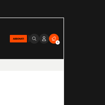
ABBONATI
2