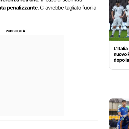
ata penalizzante
. Ci avrebbe tagliato fuori a
L’Itali
nuovo R
dopo la