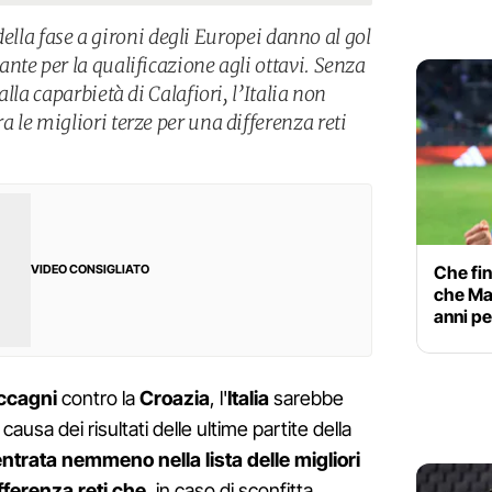
 della fase a gironi degli Europei danno al gol
nte per la qualificazione agli ottavi. Senza
lla caparbietà di Calafiori, l’Italia non
le migliori terze per una differenza reti
Che fin
VIDEO CONSIGLIATO
che Ma
anni pe
ccagni
contro la
Croazia
, l'
Italia
sarebbe
 causa dei risultati delle ultime partite della
ntrata nemmeno nella lista delle migliori
fferenza reti che
, in caso di sconfitta