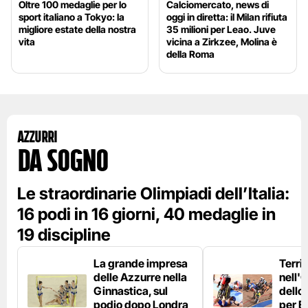
Oltre 100 medaglie per lo
Calciomercato, news di
sport italiano a Tokyo: la
oggi in diretta: il Milan rifiuta
migliore estate della nostra
35 milioni per Leao. Juve
vita
vicina a Zirkzee, Molina è
della Roma
Azzurri
da sogno
Le straordinarie Olimpiadi dell’Italia:
16 podi in 16 giorni, 40 medaglie in
19 discipline
La grande impresa
Terri
delle Azzurre nella
nell'
Ginnastica, sul
dello 
podio dopo Londra
per E