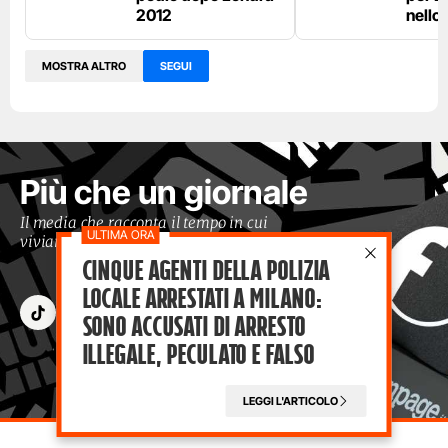
2012
nello
MOSTRA ALTRO
SEGUI
Più che un giornale
Il media che racconta il tempo in cui
viviamo con occhi moderni
Cinque agenti della polizia
locale arrestati a Milano:
sono accusati di arresto
illegale, peculato e falso
LEGGI L'ARTICOLO