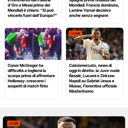
d’Oro a Messi prima dei
Mondiali: Francia dominata,
Mondiali è chiaro: “Si può
Lamine Yamal decisivo
vincerlo fuori dall’Europa?”
anche senza segnare
LIVE
Conor McGregor ha
Calciomercato, news di
difficoltà a togliersi la
oggi in diretta: la Juve vuole
scarpa prima di affrontare
Kessié, Lucumì e Zirkzee.
Holloway: crescono i
Napoli su Gabriel Jesus e
sospetti di match finto
Musso, Fiorentina ufficiale
Mastantuono
LIVE