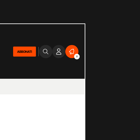
ABBONATI
2