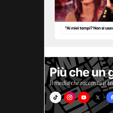
"Ai miei tempi? Non si us
Più che un 
Il media che racconta il 