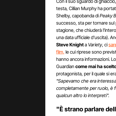
Con il suo sguardo di ghiaccio
testa, Cillian Murphy ha port
Shelby, capobanda di
Peaky
B
successo, sta per tornare sul
stagione, che chiuderà l'intero 
una data ufficiale d'uscita). 
Steve Knight
a
Variety
, ci
sar
film,
le cui riprese sono previst
hanno ancora informazioni. Lo
Guardian
come mai ha scelt
protagonista, per il quale si
"Sapevamo che era interessat
completamente per ruolo, è 
qualcun altro lo interpreti".
"È strano parlare del