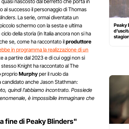
, quasi nascosto dal berretto che porta in
ato al successo il personaggio di Thomas
linders
. La serie, ormai diventata un
Peaky B
 piccolo schermo con la sesta e ultima
d’uscita
ciclo della storia (in Italia ancora non si ha
stagio
Anche se, come ha raccontato il
produttore
ebbe in programma la realizzazione di un
e a partire dal 2023 e di cui oggi non si
 stesso Knight ha raccontato al The
o
proprio
Murphy
per il ruolo da
 era candidato anche Jason Stathman:
o, quindi l'abbiamo incontrato. Possiede
fenomenale, è impossibile immaginare che
la fine di Peaky Blinders"