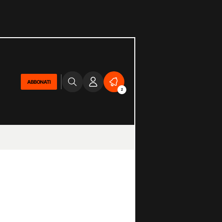
ABBONATI
2