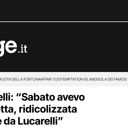
 RUOTA DELLA FORTUNA
AFFARI TUOI
TEMPTATION ISLAND
ISOLA DEI FAMOSI
lli: “Sabato avevo
tta, ridicolizzata
 da Lucarelli”