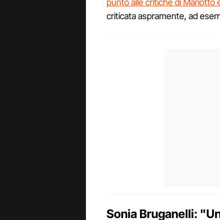
punto alle critiche di Mariotto e
criticata aspramente, ad ese
Sonia Bruganelli: "Un