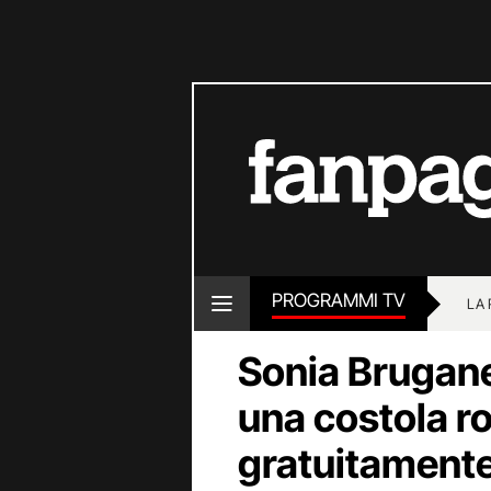
PROGRAMMI TV
LA
Sonia Brugane
una costola ro
gratuitamente