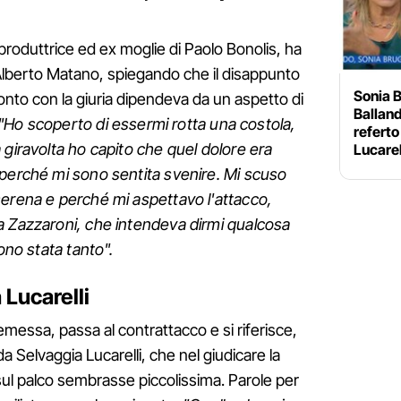
a produttrice ed ex moglie di Paolo Bonolis, ha
 Alberto Matano, spiegando che il disappunto
Sonia B
ronto con la giuria dipendeva da un aspetto di
Balland
"Ho scoperto di essermi rotta una costola,
referto
 giravolta ho capito che quel dolore era
Lucarel
 perché mi sono sentita svenire. Mi scuso
serena e perché mi aspettavo l'attacco,
a Zazzaroni, che intendeva dirmi qualcosa
sono stata tanto".
 Lucarelli
emessa, passa al contrattacco e si riferisce,
da Selvaggia Lucarelli, che nel giudicare la
ul palco sembrasse piccolissima. Parole per