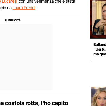
 Lucarelli
, con una veemenza che è stata
mpio da
Laura Freddi
.
Balland
“Usi tua
ma quan
a costola rotta, l'ho capito