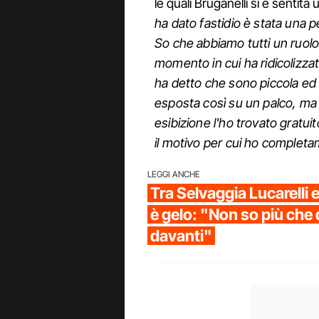
le quali Bruganelli si è sentit
ha dato fastidio è stata una 
So che abbiamo tutti un ruolo 
momento in cui ha ridicolizzat
ha detto che sono piccola ed
esposta così su un palco, ma 
esibizione l'ho trovato gratuito
il motivo per cui ho complet
LEGGI ANCHE
Tra Selvaggia Lucarelli 
è gelo: "Non so più che 
davanti"