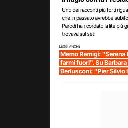
Uno dei racconti più forti riguar
che in passato avrebbe subito 
Parodi ha ricordato la lite più
trovava sul set:
LEGGI ANCHE
Memo Remigi: "Serena B
farmi fuori". Su Barbara
Berlusconi: "Pier Silvio 