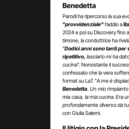
Benedetta
Parodi ha ripercorso la sua e
"
provvidenziale
"
l’addio a
Ba
2024 e poi su Discovery fino a
timone, la conduttrice ha rivel
"
Dodici anni sono tanti per
ripetitivo,
lasciarlo mi ha dato
cucina
". Nonostante il success
confessato che la vera sofferen
format su La7. "
A me è dispia
Benedetta
. Un mio rimpianto
mia casa, la mia cucina. Era u
profondamente diverso da tutt
con Giulia Salemi.
Il litigio con la Pres