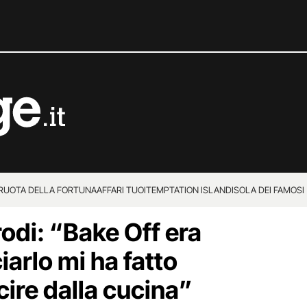
 RUOTA DELLA FORTUNA
AFFARI TUOI
TEMPTATION ISLAND
ISOLA DEI FAMOSI
odi: “Bake Off era
ciarlo mi ha fatto
cire dalla cucina”