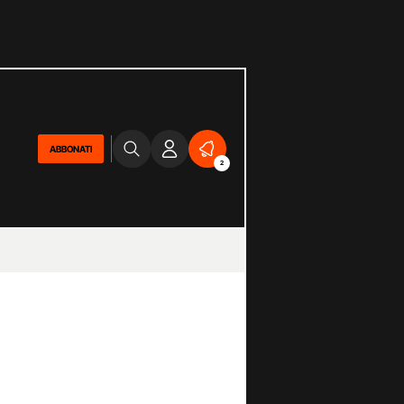
ABBONATI
2