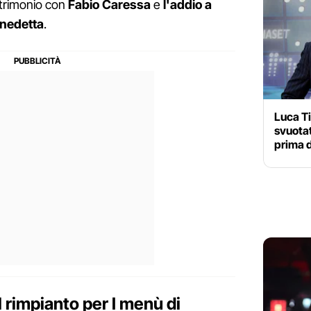
atrimonio con
Fabio Caressa
e
l'addio a
enedetta
.
Luca T
svuotat
prima d
l rimpianto per I menù di