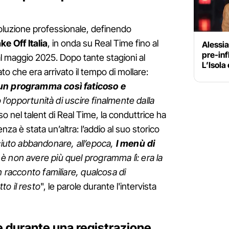
voluzione professionale, definendo
ke Off Italia
, in onda su Real Time fino al
Alessia
pre-inf
l maggio 2025. Dopo tante stagioni al
L’Isola 
ato che era arrivato il tempo di mollare:
 un programma così faticoso e
 l’opportunità di uscire finalmente dalla
o nel talent di Real Time, la conduttrice ha
za è stata un’altra: l’addio al suo storico
ciuto abbandonare, all’epoca,
I menù di
 è non avere più quel programma lì: era la
n racconto familiare, qualcosa di
o il resto
", le parole durante l'intervista
ide durante una registrazione