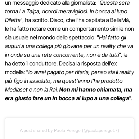
un messaggio dedicato alla giornalista: "
Questa sera
torna La Talpa, ricordi meravigliosi. In bocca al lupo
Diletta
", ha scritto. Diaco, che l'ha ospitata a BellaMà,
le ha fatto notare come un comportamento simile non
sia usuale nel mondo dello spettacolo: "
Hai fatto gli
auguri a una collega più giovane per un reality che va
in onda su una rete concorrente, non è da tutti
", le
ha detto il conduttore. Decisa la risposta dell'ex
modella: "
Io avrei pagato per rifarla, penso sia il reality
più figo in assoluto, ma quest'anno l'ha prodotto
Mediaset e non la Rai.
Non mi hanno chiamata, ma
era giusto fare un in bocca al lupo a una collega
".
A post shared by Paola Perego (@paolaperego17)