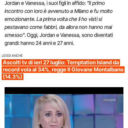
Jordan e Vanessa, i suoi figli in affido:
"Il primo
incontro con loro è avvenuto a Milano e fu molto
emozionante. La prima volta che li ho visti si
pestavano come fabbri, da allora non hanno mai
smesso"
. Oggi, Jordan e Vanessa, sono diventati
grandi: hanno 24 anni e 27 anni.
LEGGI ANCHE
Ascolti tv di ieri 27 luglio: Temptation Island da
record vola al 34%, regge Il Giovane Montalbano
(14.3%)