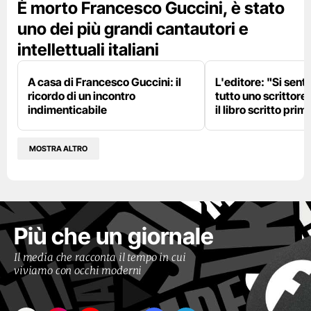
È morto Francesco Guccini, è stato
uno dei più grandi cantautori e
intellettuali italiani
A casa di Francesco Guccini: il
L'editore: "Si sent
ricordo di un incontro
tutto uno scrittore
indimenticabile
il libro scritto pri
MOSTRA ALTRO
Più che un giornale
Il media che racconta il tempo in cui
viviamo con occhi moderni