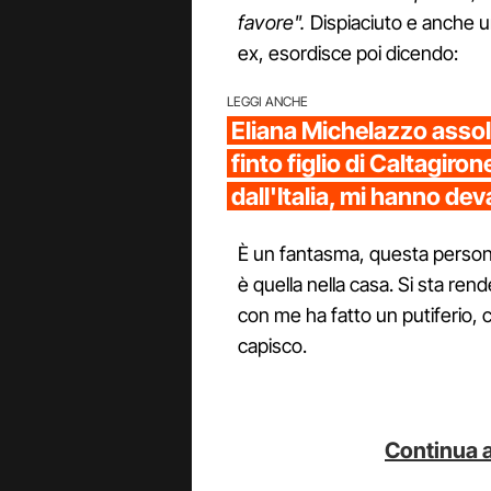
favore".
Dispiaciuto e anche u
ex, esordisce poi dicendo:
LEGGI ANCHE
Eliana Michelazzo assolt
finto figlio di Caltagiron
dall'Italia, mi hanno de
È un fantasma, questa person
è quella nella casa. Si sta rend
con me ha fatto un putiferio, 
capisco.
Continua a