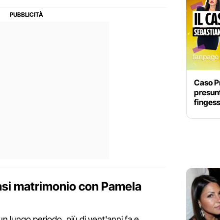
Caso Pr
presunt
finges
uasi matrimonio con Pamela
 un lungo periodo, più di vent'anni fa e