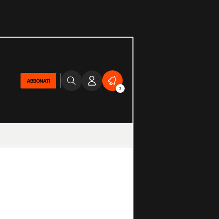
ABBONATI
2