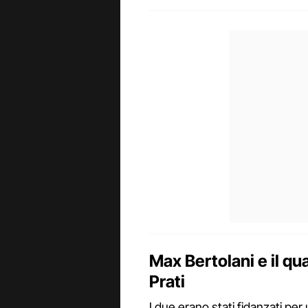
Max Bertolani e il q
Prati
I due erano stati fidanzati per