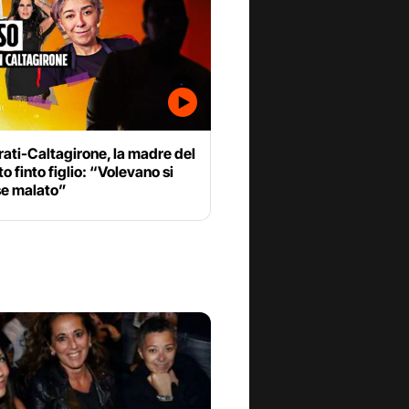
ati-Caltagirone, la madre del
o finto figlio: “Volevano si
se malato”