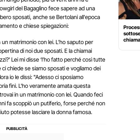
 showgirl del Bagaglino fece sapere ad una
bbero sposati, anche se Bertolani all'epoca
mento e chiese spiegazioni:
Process
sottos
chiama
in un matrimonio con lei. L’ho saputo per
pertina di noi due sposati. E la chiamai
zi?' Lei mi disse ‘l’ho fatto perché così tutte
 e ci chiede se siamo sposati e vogliamo dei
ora io le dissi: "Adesso ci sposiamo
oria finì. L'ho veramente amata questa
itrovai in un matrimonio con lei. Quando feci
nni fa scoppiò un putiferio, forse perché non
iuto potesse lasciare la donna famosa.