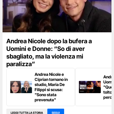
Andrea Nicole dopo la bufera a
Uomini e Donne: “So di aver
sbagliato, ma la violenza mi
paralizza”
Andrea Nicole e
Andre
Ciprian tornano in
Uomin
studio, Maria De
"Quel
Filippi si scusa:
tolto 
"Sono stata
perco
prevenuta"
LEGGI TUTTA LA STORIA
SEGUI