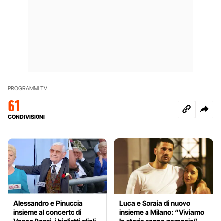
PROGRAMMI TV
61
CONDIVISIONI
Alessandro e Pinuccia
Luca e Soraia di nuovo
insieme al concerto di
insieme a Milano: “Viviamo
Vasco Rossi, i biglietti glieli
la storia senza paranoie”