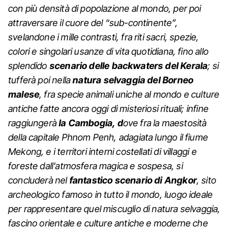
con più densità di popolazione al mondo, per poi
attraversare il cuore del “sub-continente”,
svelandone i mille contrasti, fra riti sacri, spezie,
colori e singolari usanze di vita quotidiana, fino allo
splendido
scenario delle backwaters del Kerala
; si
tufferà poi nella
natura selvaggia del Borneo
malese
, fra specie animali uniche al mondo e culture
antiche fatte ancora oggi di misteriosi rituali; infine
raggiungerà
la Cambogia, d
ove fra la maestosità
della capitale Phnom Penh, adagiata lungo il fiume
Mekong, e i territori interni costellati di villaggi e
foreste dall'atmosfera magica e sospesa, si
concluderà nel
fantastico scenario di Angkor
, sito
archeologico famoso in tutto il mondo, luogo ideale
per rappresentare quel miscuglio di natura selvaggia,
fascino orientale e culture antiche e moderne che