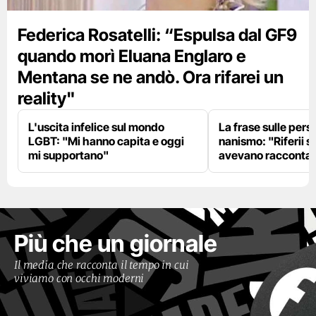
Federica Rosatelli: “Espulsa dal GF9
quando morì Eluana Englaro e
Mentana se ne andò. Ora rifarei un
reality"
L'uscita infelice sul mondo
La frase sulle pers
LGBT: "Mi hanno capita e oggi
nanismo: "Riferii s
mi supportano"
avevano racconta
Più che un giornale
Il media che racconta il tempo in cui
viviamo con occhi moderni