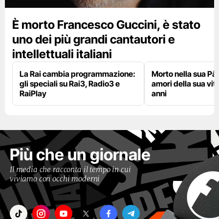
È morto Francesco Guccini, è stato
uno dei più grandi cantautori e
intellettuali italiani
La Rai cambia programmazione:
Morto nella sua Pà
gli speciali su Rai3, Radio3 e
amori della sua vit
RaiPlay
anni
Più che un giornale
Il media che racconta il tempo in cui
viviamo con occhi moderni