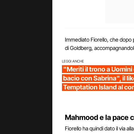
Immediato Fiorello, che dopo p
di Goldberg, accompagnandolo 
LEGGI ANCHE
"Meriti il trono a Uomini
bacio con Sabrina", il lik
Temptation Island al 
Mahmood e la pace c
Fiorello ha quindi dato il via a