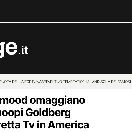
 RUOTA DELLA FORTUNA
AFFARI TUOI
TEMPTATION ISLAND
ISOLA DEI FAMOSI
ahmood omaggiano
hoopi Goldberg
iretta Tv in America