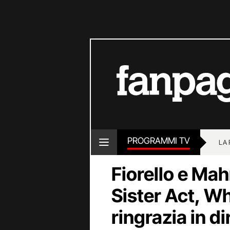
PROGRAMMI TV
LA
Fiorello e M
Sister Act, W
ringrazia in d