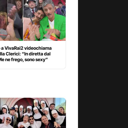
o a VivaRai2 videochiama
la Clerici: “In diretta dal
Me ne frego, sono sexy”