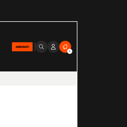
ABBONATI
2