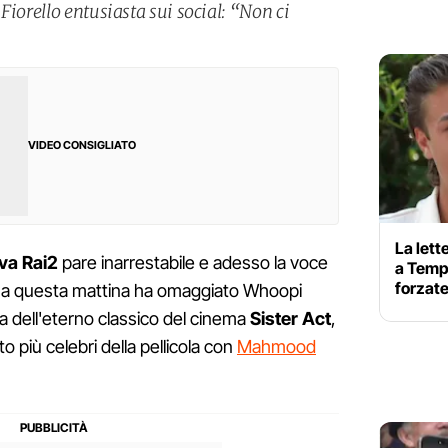
Fiorello entusiasta sui social: “Non ci
VIDEO CONSIGLIATO
La lett
iva Rai2
pare inarrestabile e adesso la voce
a Tempt
forzate
ma questa mattina ha omaggiato Whoopi
ta dell'eterno classico del cinema
Sister Act
,
più celebri della pellicola con
Mahmood