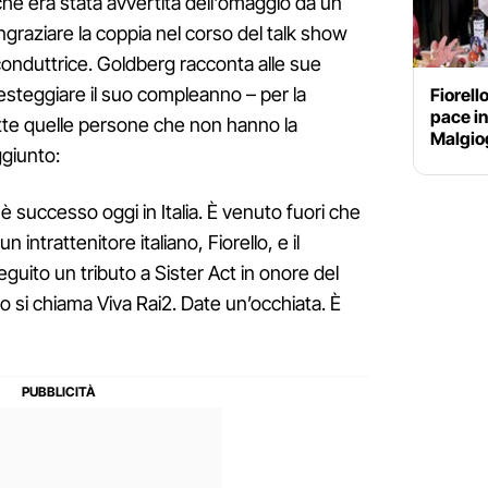
e era stata avvertita dell'omaggio da un
ringraziare la coppia nel corso del talk show
conduttrice. Goldberg racconta alle sue
 festeggiare il suo compleanno – per la
Fiorell
pace i
tte quelle persone che non hanno la
Malgiog
ggiunto:
è successo oggi in Italia. È venuto fuori che
intrattenitore italiano, Fiorello, e il
ito un tributo a Sister Act in onore del
 si chiama Viva Rai2. Date un’occhiata. È