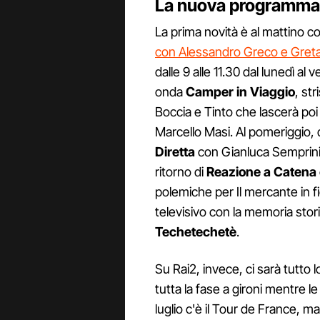
La nuova programmaz
La prima novità è al mattino c
con Alessandro Greco e Gret
dalle 9 alle 11.30 dal lunedì al 
onda
Camper in Viaggio
, st
Boccia e Tinto che lascerà poi
Marcello Masi. Al pomeriggio, d
Diretta
con Gianluca Semprini 
ritorno di
Reazione a Catena
polemiche per Il mercante in fi
televisivo con la memoria stori
Techetechetè
.
Su Rai2, invece, ci sarà tutto 
tutta la fase a gironi mentre le
luglio c'è il Tour de France, ma