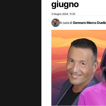
giugno
3 Giugno 2024
11:33
,
A cura di
Gennaro Marco Duell