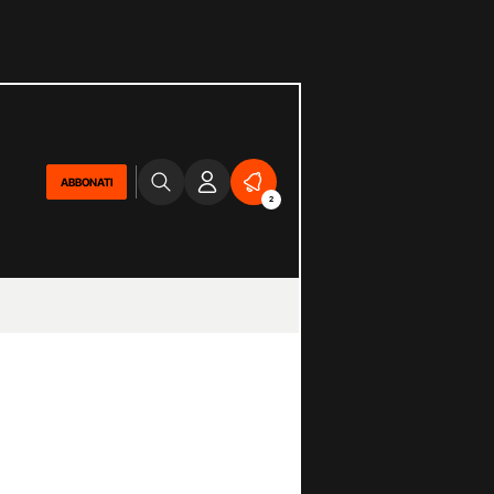
ABBONATI
2