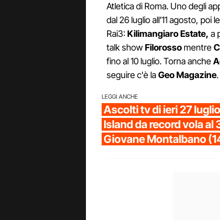
Atletica di Roma. Uno degli ap
dal 26 luglio all’11 agosto, poi l
Rai3:
Kilimangiaro Estate,
a 
talk show
Filorosso
mentre
C
fino al 10 luglio. Torna anche
A
seguire c'è la
Geo Magazine
.
LEGGI ANCHE
Ascolti tv di ieri 27 lugl
Island da record vola al 
Giovane Montalbano (1