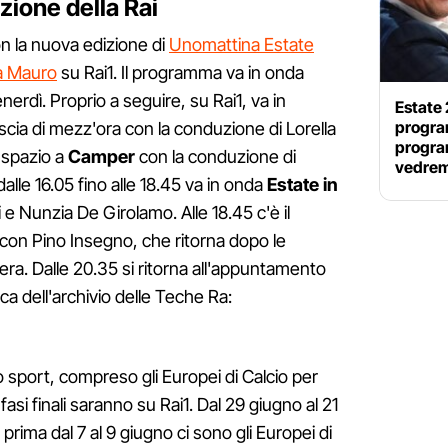
ione della Rai
on la nuova edizione di
Unomattina Estate
a Mauro
su Rai1. Il programma va in onda
venerdì. Proprio a seguire, su Rai1, va in
Estate
program
riscia di mezz'ora con la conduzione di Lorella
program
 spazio a
Camper
con la conduzione di
vedrem
alle 16.05 fino alle 18.45 va in onda
Estate in
e Nunzia De Girolamo. Alle 18.45 c'è il
con Pino Insegno, che ritorna dopo le
era. Dalle 20.35 si ritorna all'appuntamento
ca dell'archivio delle Teche Ra:
lo sport, compreso gli Europei di Calcio per
 fasi finali saranno su Rai1. Dal 29 giugno al 21
 prima dal 7 al 9 giugno ci sono gli Europei di