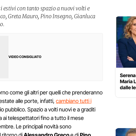
 estivi con tanto spazio a nuovi volti e
reco, Greta Mauro, Pino Insegno, Gianluca
o.
VIDEO CONSIGLIATO
Serena 
Maria 
dalle I
rno come gli altri per quelli che prenderanno
state alle porte, infatti,
cambiano tutti i
io pubblico. Spazio a volti nuovi e a graditi
ai telespettatori fino a tutto il mese
tembre. Le principali novità sono
ritorno di
Alessandro
Greco
e di
Pino