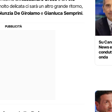
molto delicata ci sarà un altro grande ritorno,
Nunzia
De
Girolamo
e
Gianluca
Semprini
.
Su Can
News e
condut
onda