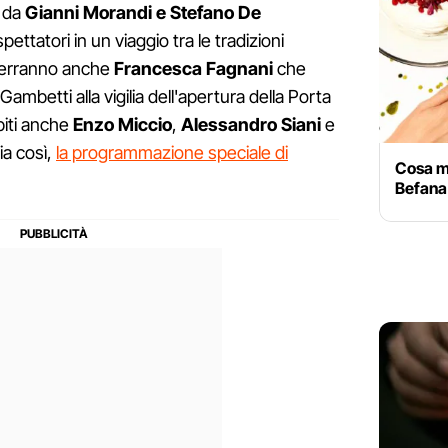
a da
Gianni Morandi e Stefano De
ettatori in un viaggio tra le tradizioni
rverranno anche
Francesca Fagnani
che
Gambetti alla vigilia dell'apertura della Porta
piti anche
Enzo Miccio
,
Alessandro Siani
e
zia così,
la programmazione speciale di
Cosa me
Befana: