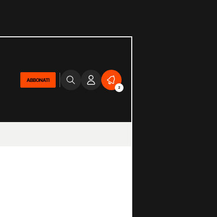
ABBONATI
2