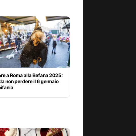
are a Roma alla Befana 2025:
da non perdere il 6 gennaio
pifania