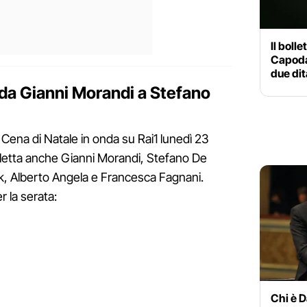
Il bolle
Capoda
due di
a: da Gianni Morandi a Stefano
w Cena di Natale in onda su Rai1 lunedì 23
caletta anche Gianni Morandi, Stefano De
k, Alberto Angela e Francesca Fagnani.
r la serata:
Chi è D