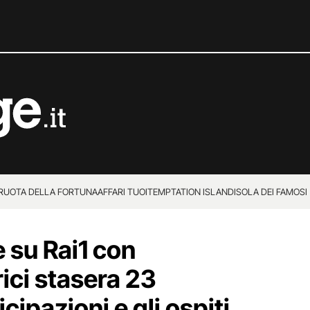
 RUOTA DELLA FORTUNA
AFFARI TUOI
TEMPTATION ISLAND
ISOLA DEI FAMOSI
 su Rai1 con
ici stasera 23
cipazioni e gli ospiti