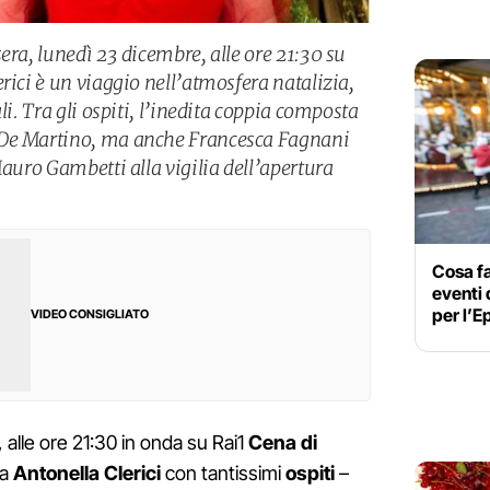
era, lunedì 23 dicembre, alle ore 21:30 su
rici è un viaggio nell’atmosfera natalizia,
li. Tra gli ospiti, l’inedita coppia composta
 De Martino, ma anche Francesca Fagnani
Mauro Gambetti alla vigilia dell’apertura
Cosa f
eventi 
per l’E
VIDEO CONSIGLIATO
, alle ore 21:30 in onda su Rai1
Cena di
da
Antonella Clerici
con tantissimi
ospiti
–