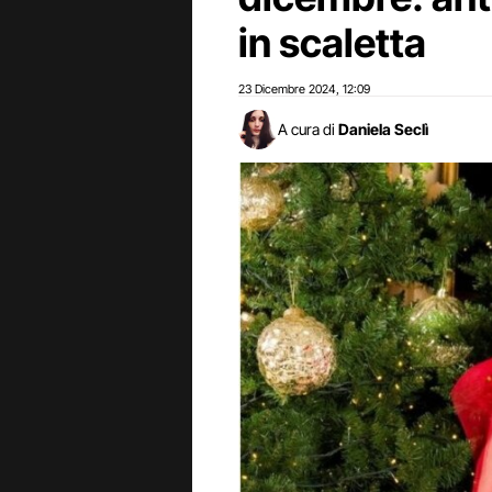
in scaletta
23 Dicembre 2024
12:09
,
A cura di
Daniela Seclì