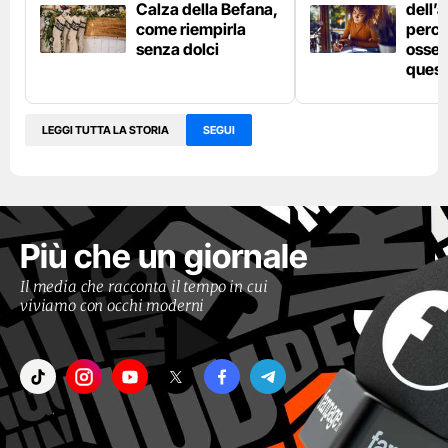
Calza della Befana,
dell’
come riempirla
perch
senza dolci
osses
quest
LEGGI TUTTA LA STORIA
SEGUI
Più che un giornale
Il media che racconta il tempo in cui
viviamo con occhi moderni