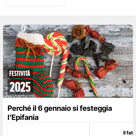
Festività
2025
Perché il 6 gennaio si festeggia
l'Epifania
Il fat