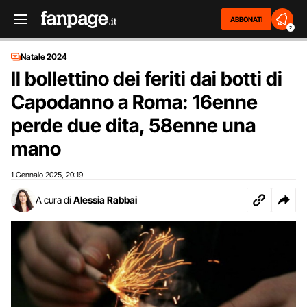
ABBONATI
2
Natale 2024
Il bollettino dei feriti dai botti di
Capodanno a Roma: 16enne
perde due dita, 58enne una
mano
1 Gennaio 2025
20:19
,
A cura di
Alessia Rabbai