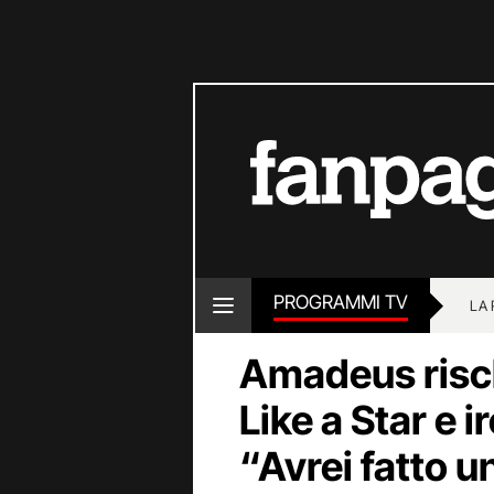
PROGRAMMI TV
LA
Amadeus risch
Like a Star e i
“Avrei fatto u