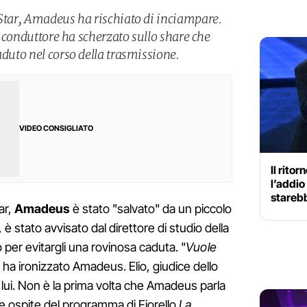
 Star, Amadeus ha rischiato di inciampare.
il conduttore ha scherzato sullo share che
aduto nel corso della trasmissione.
VIDEO CONSIGLIATO
Il rito
l’addio
stareb
ar,
Amadeus
è stato "salvato" da un piccolo
, è stato avvisato dal direttore di studio della
 per evitargli una rovinosa caduta. "
Vuole
" ha ironizzato Amadeus. Elio, giudice dello
lui. Non è la prima volta che Amadeus parla
che ospite del programma di Fiorello
La