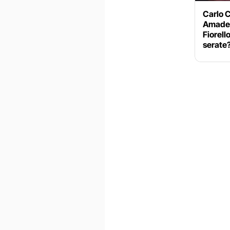
Carlo 
Amadeu
Fiorell
serate