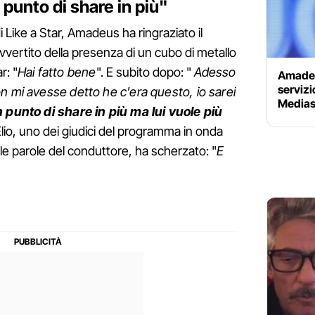
 punto di share in più"
i Like a Star, Amadeus ha ringraziato il
avvertito della presenza di un cubo di metallo
r: "
Hai fatto bene
". E subito dopo: "
Adesso
Amadeus
serviz
n mi avesse detto he c'era questo, io sarei
Mediase
 punto di share in più ma lui vuole più
 Elio, uno dei giudici del programma in onda
lle parole del conduttore, ha scherzato: "
E