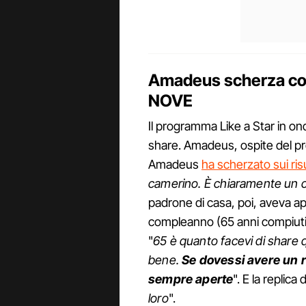
Amadeus scherza con 
NOVE
Il programma Like a Star in ond
share. Amadeus, ospite del p
Amadeus
ha scherzato sui risu
camerino. È chiaramente un 
padrone di casa, poi, aveva a
compleanno (65 anni compiuti 
"
65 è quanto facevi di share qu
bene.
Se dovessi avere un r
sempre aperte
". E la replica
loro
".