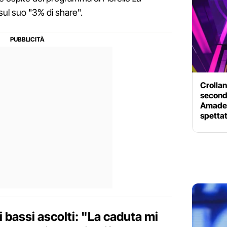
ul suo "3% di share".
Crollan
second
Amadeu
spettat
 bassi ascolti: "La caduta mi