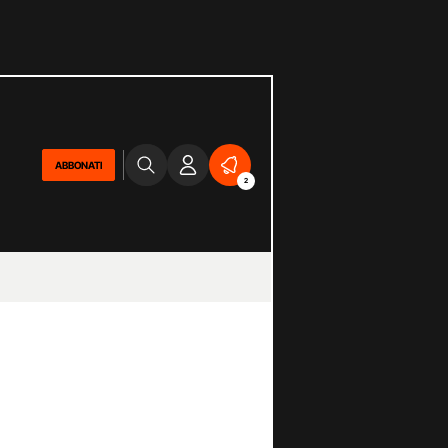
ABBONATI
2