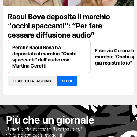
Raoul Bova deposita il marchio
“occhi spaccanti”: “Per fare
cessare diffusione audio”
Perché Raoul Bova ha
Fabrizio Corona lo 
depositato il marchio "Occhi
marchio 'Occhi spa
spaccanti" dell'audio con
già registrato io"
Martina Ceretti
LEGGI TUTTA LA STORIA
SEGUI
Più che un giornale
Il media che racconta il tempo in cui
viviamo con occhi moderni