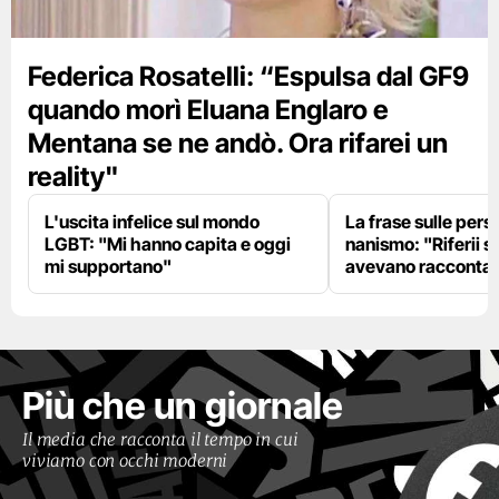
Federica Rosatelli: “Espulsa dal GF9
quando morì Eluana Englaro e
Mentana se ne andò. Ora rifarei un
reality"
L'uscita infelice sul mondo
La frase sulle pers
LGBT: "Mi hanno capita e oggi
nanismo: "Riferii s
mi supportano"
avevano racconta
Più che un giornale
Il media che racconta il tempo in cui
viviamo con occhi moderni