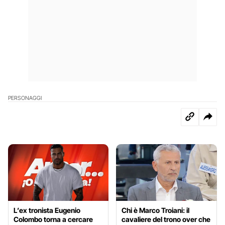
PERSONAGGI
L’ex tronista Eugenio
Chi è Marco Troiani: il
Colombo torna a cercare
cavaliere del trono over che