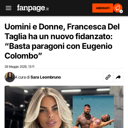
ABBONATI
2
Uomini e Donne, Francesca Del
Taglia ha un nuovo fidanzato:
“Basta paragoni con Eugenio
Colombo”
28 Maggio 2026
13:11
,
A cura di
Sara Leombruno