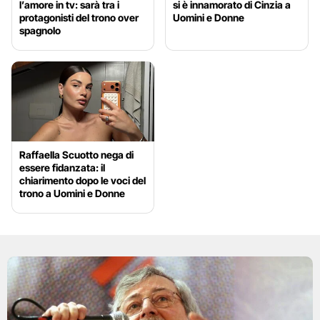
l’amore in tv: sarà tra i
si è innamorato di Cinzia a
protagonisti del trono over
Uomini e Donne
spagnolo
Raffaella Scuotto nega di
essere fidanzata: il
chiarimento dopo le voci del
trono a Uomini e Donne