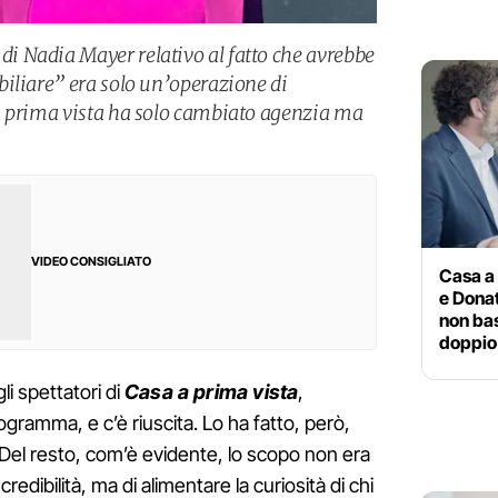
 Nadia Mayer relativo al fatto che avrebbe
iliare” era solo un’operazione di
a prima vista ha solo cambiato agenzia ma
VIDEO CONSIGLIATO
Casa a 
e Donat
non bas
doppio
li spettatori di
Casa a prima vista
,
ramma, e c’è riuscita. Lo ha fatto, però,
Del resto, com’è evidente, lo scopo non era
redibilità, ma di alimentare la curiosità di chi