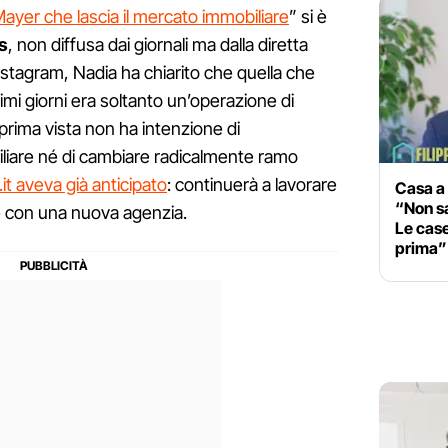
ayer che lascia il mercato immobiliare
” si è
s
, non diffusa dai giornali ma dalla diretta
stagram, Nadia ha chiarito che quella che
timi giorni era soltanto un’operazione di
prima vista non ha intenzione di
liare né di cambiare radicalmente ramo
t aveva già anticipato
: continuerà a lavorare
Casa a 
“Non sa
con una nuova agenzia.
Le cas
prima”