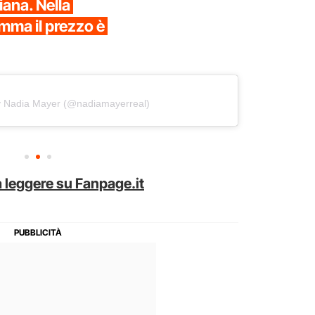
iana. Nella
amma il prezzo è
y Nadia Mayer (@nadiamayerreal)
 leggere su Fanpage.it