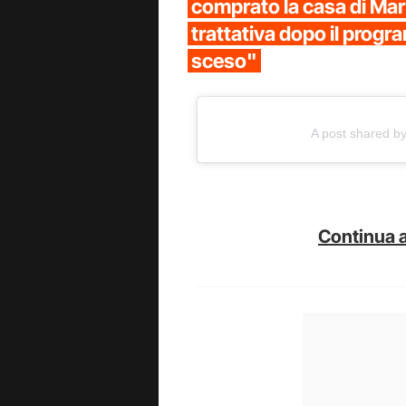
comprato la casa di Mar
trattativa dopo il progr
sceso"
A post shared b
Continua a