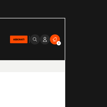
ABBONATI
2