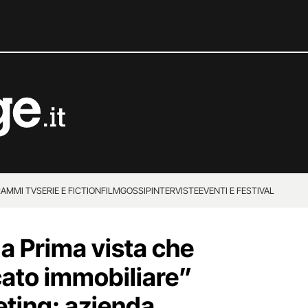
AMMI TV
SERIE E FICTION
FILM
GOSSIP
INTERVISTE
EVENTI E FESTIVAL
 a Prima vista che
cato immobiliare”
eting: azienda