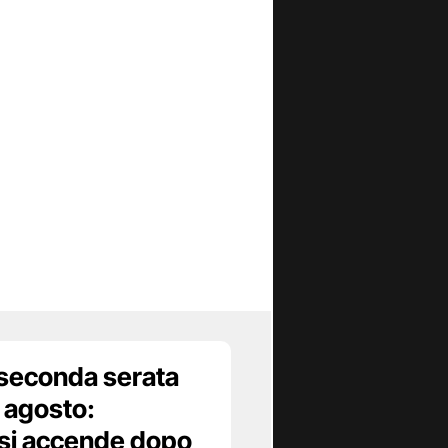
 seconda serata
8 agosto:
 si accende dopo