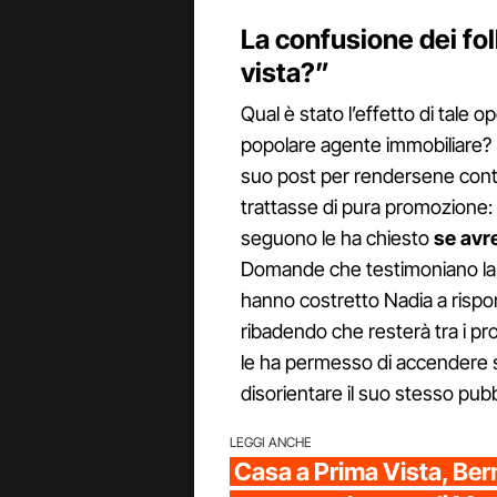
La confusione dei fo
vista?”
Qual è stato l’effetto di tale 
popolare agente immobiliare? B
suo post per rendersene conto
trattasse di pura promozione: 
seguono le ha chiesto
se avr
Domande che testimoniano la 
hanno costretto Nadia a risp
ribadendo che resterà tra i p
le ha permesso di accendere su
disorientare il suo stesso pubb
LEGGI ANCHE
Casa a Prima Vista, Be