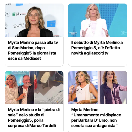
Myrta Merlino passa alla tv
Il debutto di Myrta Merlino a
di San Marino, dopo
Pomeriggio 5, c’è l’effetto
Pomeriggio5 la giornalista
novità agli ascolti tv
esce da Mediaset
Myrta Merlino e la “pietra di
Myrta Merlino:
sale” nello studio di
“Umanamente mi dispiace
Pomeriggio5, poi la
per Barbara D’Urso, non
sorpresa di Marco Tardelli
sono la sua antagonista”