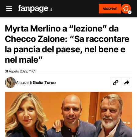
ABBONATI
2
Myrta Merlino a “lezione” da
Checco Zalone: “Sa raccontare
la pancia del paese, nel bene e
nel male”
31 Agosto 2023
11:01
,
A cura di
Giulia Turco