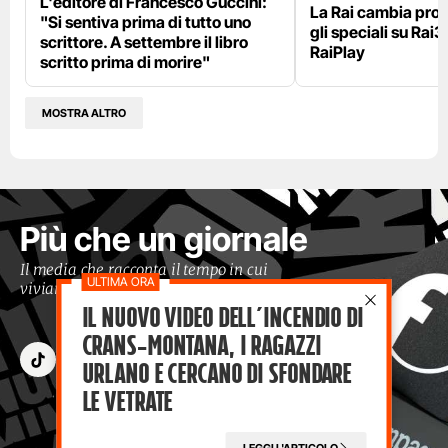
L'editore di Francesco Guccini:
La Rai cambia pr
"Si sentiva prima di tutto uno
gli speciali su Rai3
scrittore. A settembre il libro
RaiPlay
scritto prima di morire"
MOSTRA ALTRO
Più che un giornale
Il media che racconta il tempo in cui
viviamo con occhi moderni
Il nuovo video dell’incendio di
Crans-Montana, i ragazzi
Urlano e cercano di sfondare
le vetrate
LEGGI L'ARTICOLO