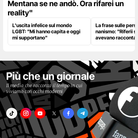
Mentana se ne andò. Ora rifarei un
reality"
L'uscita infelice sul mondo
La frase sulle pers
LGBT: "Mi hanno capita e oggi
nanismo: "Riferii s
mi supportano"
avevano racconta
Più che un giornale
Il media che racconta il tempo in cui
viviamo con occhi moderni