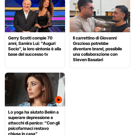
Gerry Scotti compie 70
Il carrettino di Giovanni
anni, Samira Lui: “Auguri
Grazioso potrebbe
Socio”, la loro sintonia è alla
diventare brand, possibile
base del successo tv
una collaborazione con
Steven Basalari
Lo yoga ha aiutato Belén a
superare depressione e
attacchi di panico: “Con gli
psicofarmaci restavo
chiusa in casa”