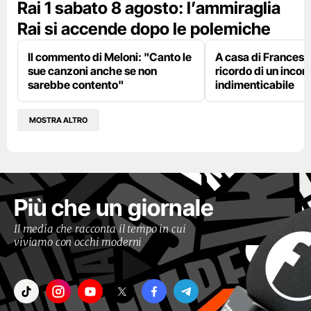
Rai 1 sabato 8 agosto: l’ammiraglia
Rai si accende dopo le polemiche
Il commento di Meloni: "Canto le
A casa di Francesco
sue canzoni anche se non
ricordo di un incon
sarebbe contento"
indimenticabile
MOSTRA ALTRO
Più che un giornale
Il media che racconta il tempo in cui
viviamo con occhi moderni