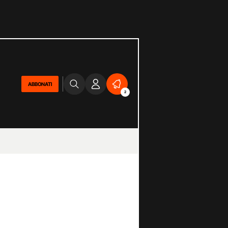
ABBONATI
2