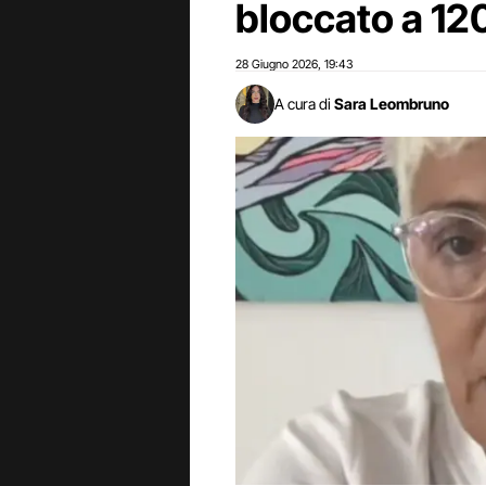
bloccato a 12
28 Giugno 2026
19:43
,
A cura di
Sara Leombruno