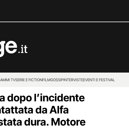
AMMI TV
SERIE E FICTION
FILM
GOSSIP
INTERVISTE
EVENTI E FESTIVAL
a dopo l’incidente
tattata da Alfa
tata dura. Motore