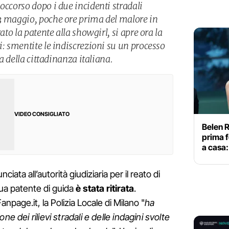
occorso dopo i due incidenti stradali
3 maggio, poche ore prima del malore in
rato la patente alla showgirl, si apre ora la
i: smentite le indiscrezioni su un processo
ta della cittadinanza italiana.
VIDEO CONSIGLIATO
Belen R
prima f
a casa:
ciata all’autorità giudiziaria per il reato di
sua patente di guida
è stata ritirata
.
age.it, la Polizia Locale di Milano "
ha
e dei rilievi stradali e delle indagini svolte