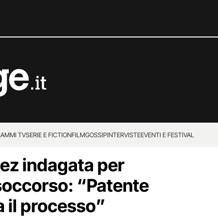
AMMI TV
SERIE E FICTION
FILM
GOSSIP
INTERVISTE
EVENTI E FESTIVAL
ez indagata per
soccorso: “Patente
ia il processo”