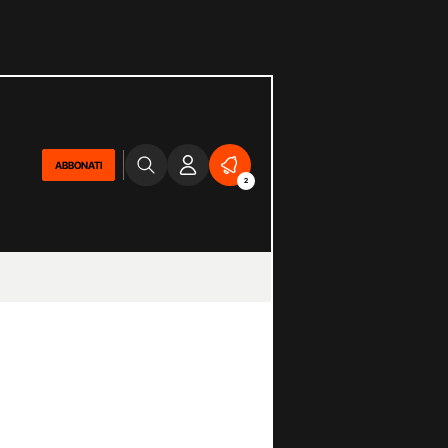
ABBONATI
2