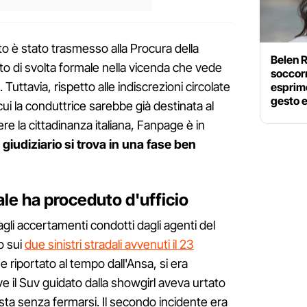
eato è stato trasmesso alla Procura della
Belen R
 di svolta formale nella vicenda che vede
soccorr
 Tuttavia, rispetto alle indiscrezioni circolate
esprime
gesto 
 cui la conduttrice sarebbe già destinata al
ere la cittadinanza italiana, Fanpage è in
er giudiziario si trova in una fase ben
ale ha proceduto d'ufficio
gli accertamenti condotti dagli agenti del
o sui
due sinistri stradali avvenuti il 23
e riportato al tempo dall'Ansa, si era
dove il Suv guidato dalla showgirl aveva urtato
osta senza fermarsi. Il secondo incidente era