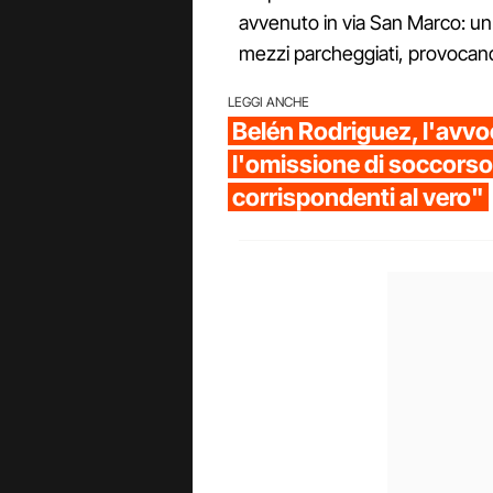
avvenuto in via San Marco: un
mezzi parcheggiati, provoca
LEGGI ANCHE
Belén Rodriguez, l'avv
l'omissione di soccorso
corrispondenti al vero"