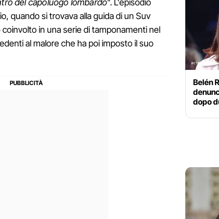
entro del capoluogo lombardo
". L'episodio
io, quando si trovava alla guida di un Suv
coinvolto in una serie di tamponamenti nel
cedenti al malore che ha poi imposto il suo
Belén R
denunc
dopo du