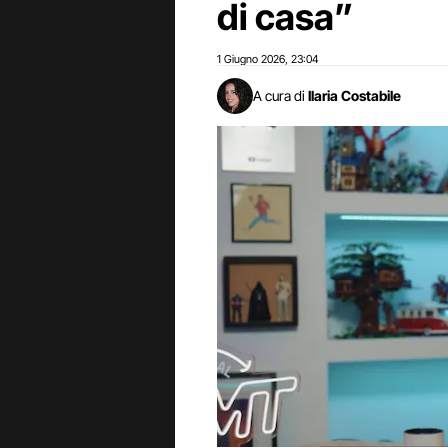
di casa”
1 Giugno 2026
23:04
,
A cura di
Ilaria Costabile