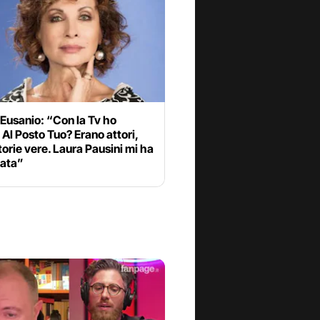
Eusanio: “Con la Tv ho
 Al Posto Tuo? Erano attori,
torie vere. Laura Pausini mi ha
ata”