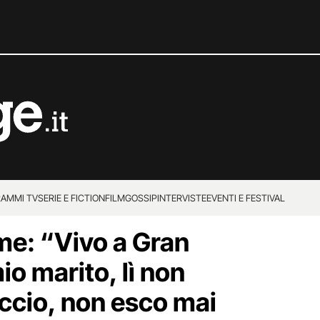
AMMI TV
SERIE E FICTION
FILM
GOSSIP
INTERVISTE
EVENTI E FESTIVAL
ime: “Vivo a Gran
o marito, lì non
ccio, non esco mai