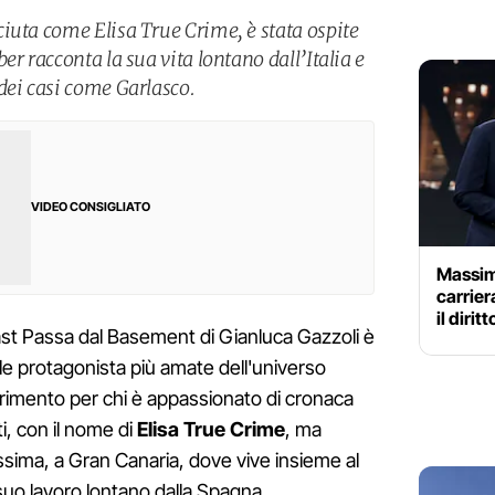
iuta come Elisa True Crime, è stata ospite
er racconta la sua vita lontano dall’Italia e
dei casi come Garlasco.
VIDEO CONSIGLIATO
Massimo
carrier
il diri
ast Passa dal Basement di Gianluca Gazzoli è
lle protagonista più amate dell'universo
rimento per chi è appassionato di cronaca
ti, con il nome di
Elisa True Crime
, ma
issima, a Gran Canaria, dove vive insieme al
 suo lavoro lontano dalla Spagna.