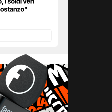
 i soldi veri
Costanzo"