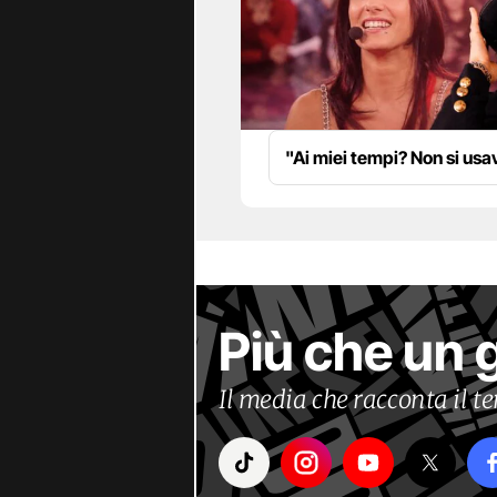
"Ai miei tempi? Non si us
Più che un 
Il media che racconta il 