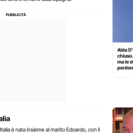
Alda D’
chiuso.
ma le s
perdon
alia
'Italia è nata insieme al marito Edoardo, con il