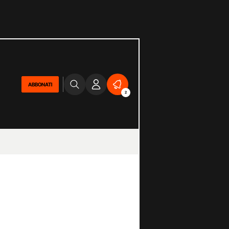
ABBONATI
2