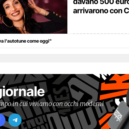
davano 500 euro,
arrivarono con 
ava l'autotune come oggi"
giornale
tempo in cui viviamo con occhi moderni