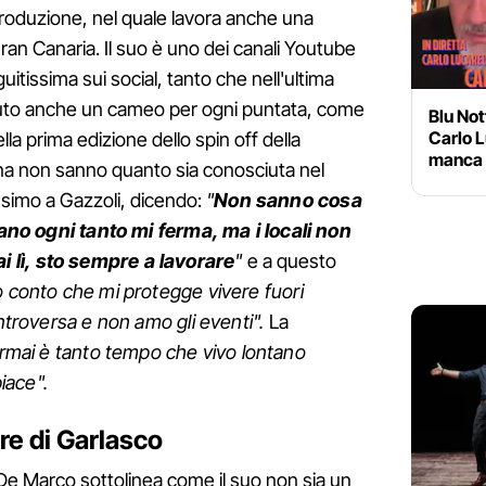
produzione, nel quale lavora anche una
Gran Canaria. Il suo è uno dei canali Youtube
uitissima sui social, tanto che nell'ultima
vuto anche un cameo per ogni puntata, come
Blu Not
Carlo L
la prima edizione dello spin off della
manca 
na non sanno quanto sia conosciuta nel
simo a Gazzoli, dicendo:
"
Non sanno cosa
liano ogni tanto mi ferma, ma i locali non
 lì, sto sempre a lavorare
"
e a questo
 conto che mi protegge vivere fuori
introversa e non amo gli eventi".
La
mai è tanto tempo che vivo lontano
piace".
are di Garlasco
a De Marco sottolinea come il suo non sia un