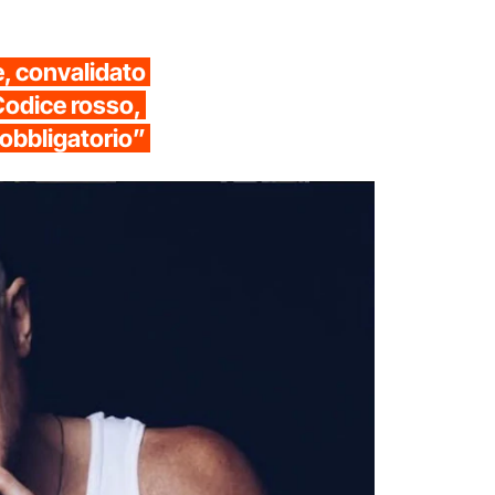
e, convalidato
Codice rosso,
 obbligatorio”