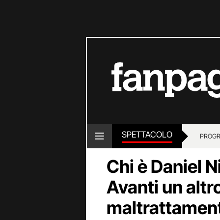
SPETTACOLO
PROGR
Chi è Daniel N
Avanti un altr
maltrattament