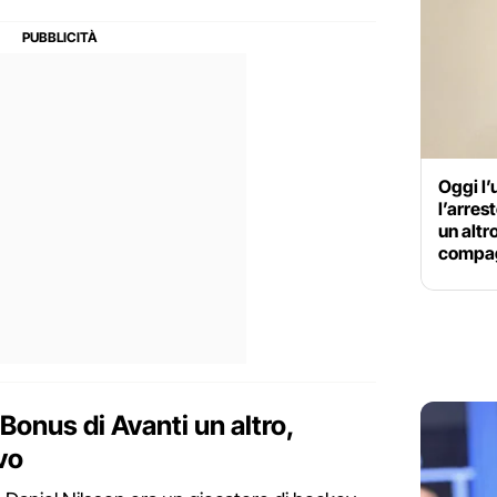
Oggi l
l’arres
un altr
compa
 Bonus di Avanti un altro,
vo