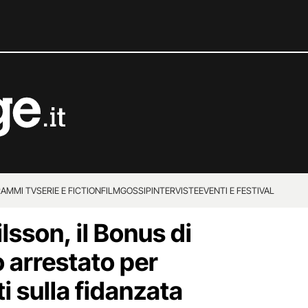
AMMI TV
SERIE E FICTION
FILM
GOSSIP
INTERVISTE
EVENTI E FESTIVAL
ilsson, il Bonus di
o arrestato per
i sulla fidanzata