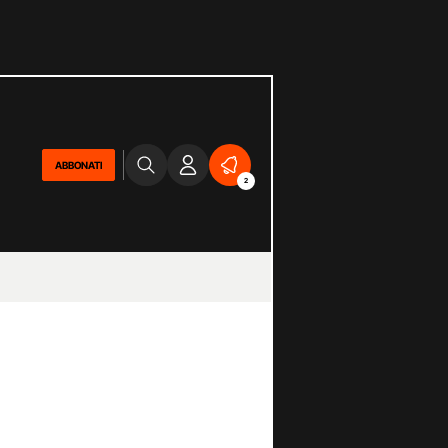
ABBONATI
2