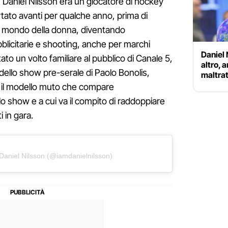
 Daniel Nilsson era un giocatore di hockey
rtato avanti per qualche anno, prima di
 mondo della donna, diventando
licitarie e shooting, anche per marchi
Daniel 
ato un volto familiare al pubblico di Canale 5,
altro, 
dello show pre-serale di Paolo Bonolis,
maltrat
è il modello muto che compare
o show e a cui va il compito di raddoppiare
 in gara.
Daniel Nilsson (@iamdanielnilsson)