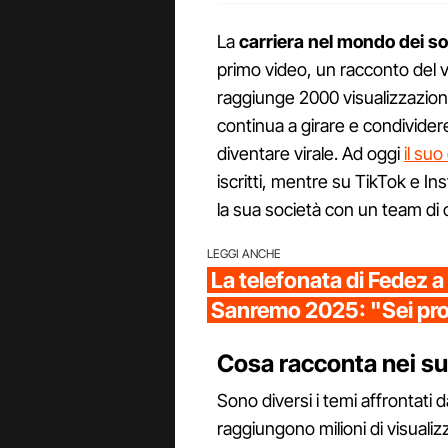
La
carriera nel mondo dei so
primo video, un racconto del v
raggiunge 2000 visualizzazion
continua a girare e condividere 
diventare virale. Ad oggi
il su
iscritti, mentre su TikTok e I
la sua società con un team di o
LEGGI ANCHE
La telefonata di Fedez a
Sanremo 2025: "Sei pro
Cosa racconta nei su
Sono diversi i temi affrontati 
raggiungono milioni di visualizza