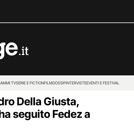
AMMI TV
SERIE E FICTION
FILM
GOSSIP
INTERVISTE
EVENTI E FESTIVAL
dro Della Giusta,
ha seguito Fedez a