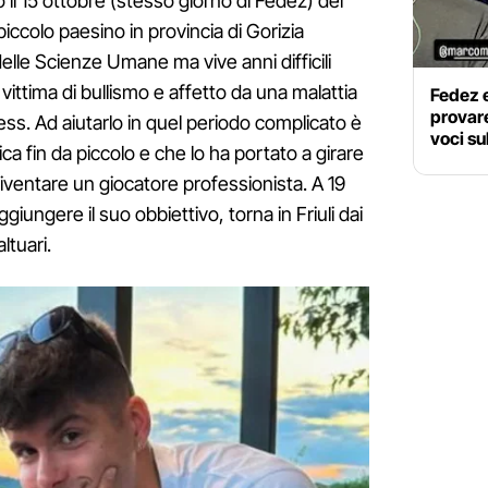
 il 15 ottobre (stesso giorno di Fedez) del
iccolo paesino in provincia di Gorizia
elle Scienze Umane ma vive anni difficili
ittima di bullismo e affetto da una malattia
Fedez 
provare
ss. Ad aiutarlo in quel periodo complicato è
voci sul
ica fin da piccolo e che lo ha portato a girare
 diventare un giocatore professionista. A 19
giungere il suo obbiettivo, torna in Friuli dai
ltuari.