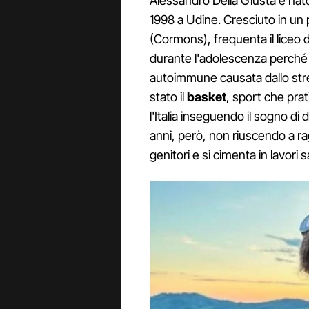
Alessandro Della Giusta è nato
1998 a Udine. Cresciuto in un p
(Cormons), frequenta il liceo d
durante l'adolescenza perché v
autoimmune causata dallo stre
stato il
basket
, sport che prat
l'Italia inseguendo il sogno di
anni, però, non riuscendo a rag
genitori e si cimenta in lavori sa