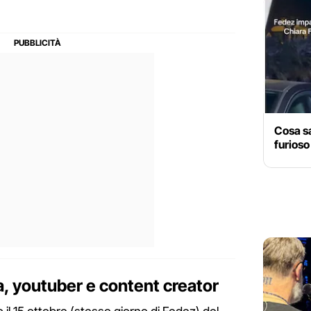
Cosa s
furioso
a, youtuber e content creator