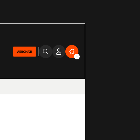
ABBONATI
2