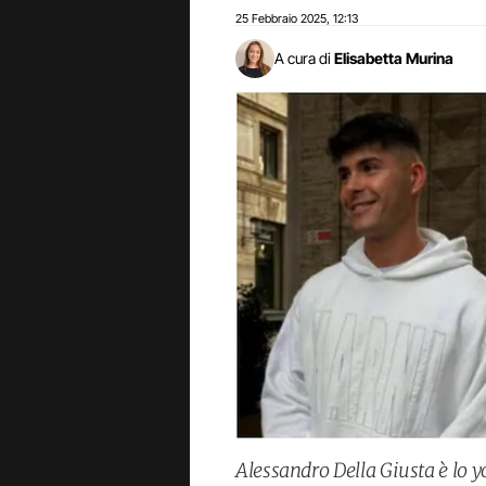
25 Febbraio 2025
12:13
,
A cura di
Elisabetta Murina
Alessandro Della Giusta è lo