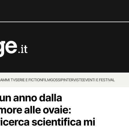
AMMI TV
SERIE E FICTION
FILM
GOSSIP
INTERVISTE
EVENTI E FESTIVAL
 un anno dalla
more alle ovaie:
ricerca scientifica mi