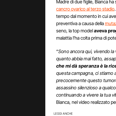
Madre di due figlie, Bianca h
cancro ovarico al terzo stadio
tempo dal momento in cui ave
preventiva a causa della
muta
seno, la top model
aveva prog
malattia l’ha colta prima di po
“
Sono ancora qui, vivendo la v
quanto abbia mai fatto, assa
che mi dà speranza è la rice
questa campagna, ci stiamo av
precocemente questo tumore
assassino silenzioso a qualco
continuando a vivere la tua vi
Bianca, nel video realizzato p
LEGGI ANCHE