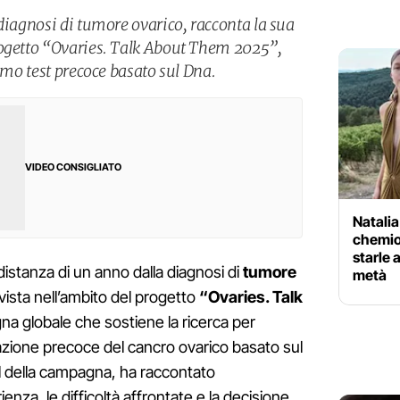
diagnosi di tumore ovarico, racconta la sua
rogetto “Ovaries. Talk About Them 2025”,
rimo test precoce basato sul Dna.
VIDEO CONSIGLIATO
Natalia
chemiot
starle 
distanza di un anno dalla diagnosi di
tumore
metà
rvista nell’ambito del progetto
“Ovaries. Talk
na globale che sostiene la ricerca per
evazione precoce del cancro ovarico basato sul
l della campagna, ha raccontato
nza, le difficoltà affrontate e la decisione