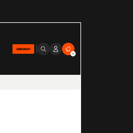
ABBONATI
2