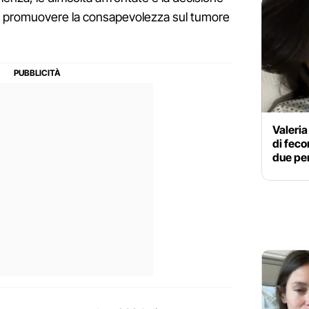
 per promuovere la consapevolezza sul tumore
Valeria
di feco
due per