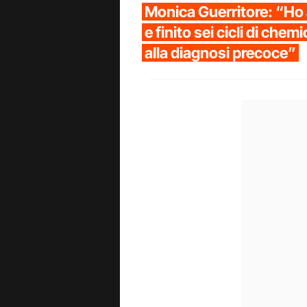
Monica Guerritore: “Ho
e finito sei cicli di chem
alla diagnosi precoce”