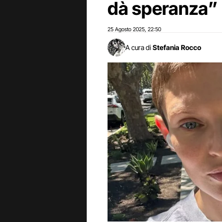
dà speranza”
25 Agosto 2025
22:50
,
A cura di
Stefania Rocco