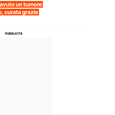
 avuto un tumore
io, curata grazie