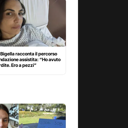
 Bigella racconta il percorso
ndazione assistita: “Ho avuto
dite. Ero a pezzi”