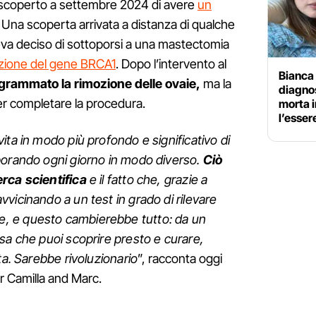
a scoperto a settembre 2024 di avere
un
. Una scoperta arrivata a distanza di qualche
va deciso di sottoporsi a una mastectomia
zione del gene BRCA1
. Dopo l’intervento al
Bianca 
rammato la rimozione delle ovaie,
ma la
diagnos
ter completare la procedura.
morta i
l’esser
ita in modo più profondo e significativo di
porando ogni giorno in modo diverso.
Ciò
rca scientifica
e il fatto che, grazie a
vicinando a un test in grado di rilevare
, e questo cambierebbe tutto: da un
sa che puoi scoprire presto e curare,
ta. Sarebbe rivoluzionario
”, racconta oggi
er Camilla and Marc.