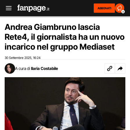
ABBONATI
2
Andrea Giambruno lascia
Rete4, il giornalista ha un nuovo
incarico nel gruppo Mediaset
30 Settembre 2025
16:24
,
A cura di
Ilaria Costabile