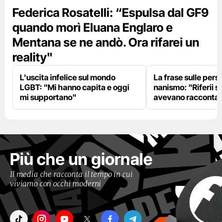
Federica Rosatelli: “Espulsa dal GF9
quando morì Eluana Englaro e
Mentana se ne andò. Ora rifarei un
reality"
L'uscita infelice sul mondo
La frase sulle pers
LGBT: "Mi hanno capita e oggi
nanismo: "Riferii s
mi supportano"
avevano racconta
Più che un giornale
Il media che racconta il tempo in cui
viviamo con occhi moderni