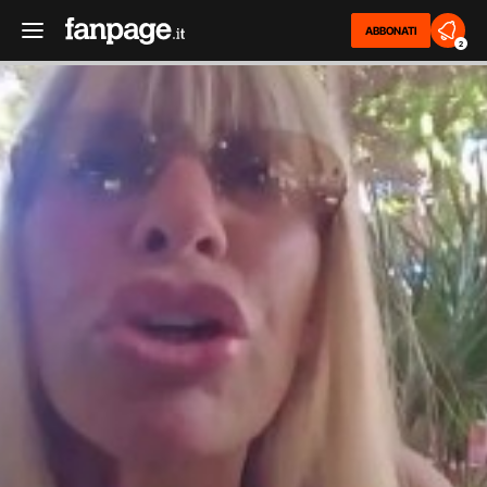
ABBONATI
2