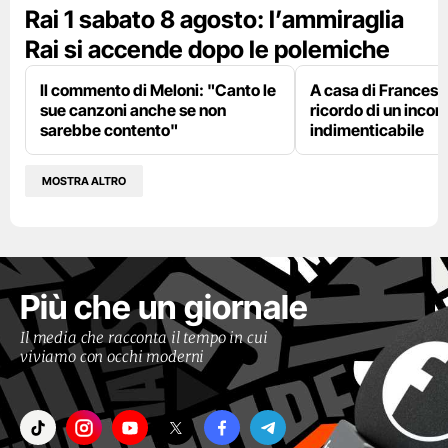
Rai 1 sabato 8 agosto: l’ammiraglia
Rai si accende dopo le polemiche
Il commento di Meloni: "Canto le
A casa di Francesco
sue canzoni anche se non
ricordo di un incon
sarebbe contento"
indimenticabile
MOSTRA ALTRO
Più che un giornale
Il media che racconta il tempo in cui
viviamo con occhi moderni