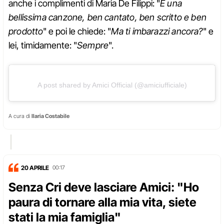
anche i complimenti di Maria De Filippi: "
È una
bellissima canzone, ben cantato, ben scritto e ben
prodotto
" e poi le chiede: "
Ma ti imbarazzi ancora?
" e
lei, timidamente: "
Sempre
".
A post shared by Amici Official (@amiciufficiale)
A cura di
Ilaria Costabile
20 APRILE
00:17
Senza Cri deve lasciare Amici: "Ho
paura di tornare alla mia vita, siete
stati la mia famiglia"