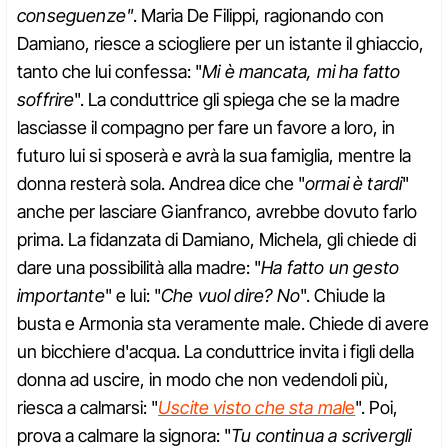
conseguenze"
. Maria De Filippi, ragionando con
Damiano, riesce a sciogliere per un istante il ghiaccio,
tanto che lui confessa: "
Mi è mancata, mi ha fatto
soffrire
". La conduttrice gli spiega che se la madre
lasciasse il compagno per fare un favore a loro, in
futuro lui si sposerà e avrà la sua famiglia, mentre la
donna resterà sola. Andrea dice che "
ormai è tardi
"
anche per lasciare Gianfranco, avrebbe dovuto farlo
prima. La fidanzata di Damiano, Michela, gli chiede di
dare una possibilità alla madre: "
Ha fatto un gesto
importante
" e lui: "
Che vuol dire? No
". Chiude la
busta e Armonia sta veramente male. Chiede di avere
un bicchiere d'acqua. La conduttrice invita i figli della
donna ad uscire, in modo che non vedendoli più,
riesca a calmarsi: "
Uscite visto che sta mal
e
". Poi,
prova a calmare la signora: "
Tu continua a scrivergli