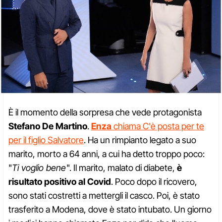
È il momento della sorpresa che vede protagonista
Stefano De Martino
.
Enza
chiama C'è posta per te
per il figlio Salvatore
. Ha un rimpianto legato a suo
marito, morto a 64 anni, a cui ha detto troppo poco:
"
Ti voglio bene
". Il marito, malato di diabete,
è
risultato positivo al Covid
. Poco dopo il ricovero,
sono stati costretti a mettergli il casco. Poi, è stato
trasferito a Modena, dove è stato intubato. Un giorno