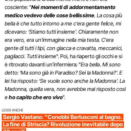
cosciente: "
Nei momenti di addormentamento
medico vedevo delle cose bellissime
. La cosa più
bella è che tutto intorno a me c'era gente felice, mi
dicevano: ‘Stiamo tutti insieme'. Chiaramente non
era vero, era un'immagine nella mia testa. C'era
gente di tutti i tipi, con giacca e cravatta, meccanici,
pagliacci. Tutti insieme
". Poi, ha riaperto gli occhi e si
è ritrovato davanti un'infermiera: "
Era bella. Mi sono
detto: ‘Ma sono già in Paradiso? Sei la Madonna?'. E
lei ha risposto: ‘Se vuole sono anche la Madonna'. La
Madonna, quella vera, non avrebbe mai risposto così
e
ho capito che ero vivo
".
LEGGI ANCHE
Sergio Vastano: "Conobbi Berlusconi al bagno.
La fine di Striscia? Rivoluzione inevitabile dopo