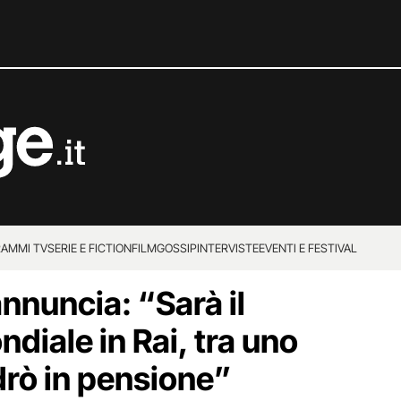
AMMI TV
SERIE E FICTION
FILM
GOSSIP
INTERVISTE
EVENTI E FESTIVAL
annuncia: “Sarà il
diale in Rai, tra uno
drò in pensione”