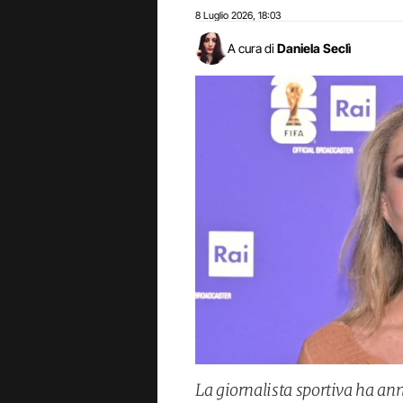
8 Luglio 2026
18:03
,
A cura di
Daniela Seclì
La giornalista sportiva ha an