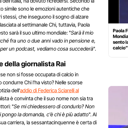
 dell'Italia, ha dovuto ricredersi. Secondo la
ento simile sono le emozioni autentiche che
ori stessi, che inseguono il sogno di alzare
ilasciata al settimanale Chi, tuttavia, Paola
Paola F
to sarà il suo ultimo mondiale: "
Sarà il mio
Mondial
rché fra uno o due anni vado in pensione e,
sento l
calcio”
rò per un podcast, vediamo cosa succederà
".
e della giornalista Rai
se non si fosse occupata di calcio in
o condurre Chi l'ha visto? Nelle scorse
izia dell'
addio di Federica Sciarelli al
nalista è convinta che il suo nome non sia tra
tori: "
Se mi chiedessero di condurlo? Non
 pongo la domanda, c'è chi è più adatto
". Al
 sua carriera, la sessantacinquenne è certa di