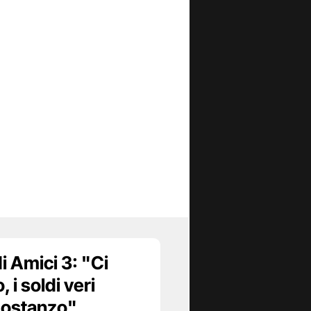
i Amici 3: "Ci
 i soldi veri
Costanzo"