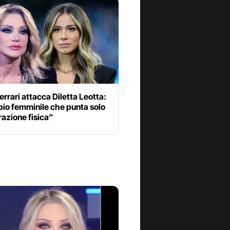
errari attacca Diletta Leotta:
io femminile che punta solo
trazione fisica”