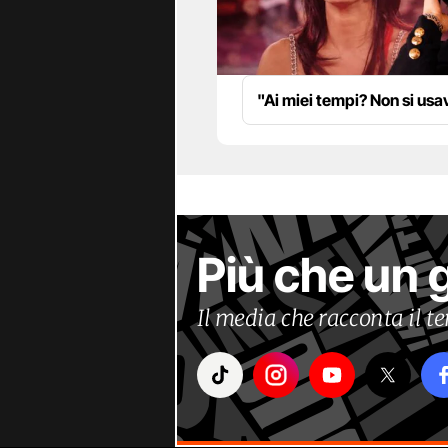
"Ai miei tempi? Non si us
Più che un 
Il media che racconta il 