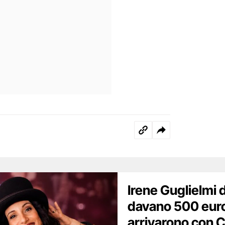
Irene Guglielmi d
davano 500 euro,
arrivarono con 