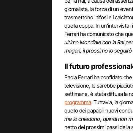
per la Rai, a causa dell'assenza
giornalista, la forza di un ev
trasmettono i tifosi e i calciat
quella coppa. In un'intervista r
Ferrari ha comunicato che ques
ultimo Mondiale con la Rai pe
magari, il prossimo lo segui
Il futuro professional
Paola Ferrari ha confidato che 
televisione, le sarebbe piaciut
settimane, è stata diffusa la not
programma
. Tuttavia, la gior
quello dei papabili nuovi condut
me lo chiedono, quindi non mi
netto dei prossimi passi della