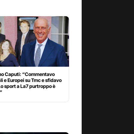
o Caputi: “Commentavo
i e Europei su Tmc e sfidavo
 Lo sport a La7 purtroppo è
o”