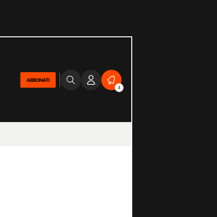
ABBONATI
2