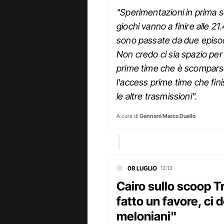
"Sperimentazioni in prima s
giochi vanno a finire alle 21
sono passate da due episodi
Non credo ci sia spazio per
prime time che è scomparso
l'access prime time che fi
le altre trasmissioni".
A cura di
Gennaro Marco Duello
08 LUGLIO
12:13
Cairo sullo scoop 
fatto un favore, ci
meloniani"