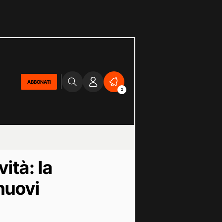
ABBONATI
2
ità: la
nuovi