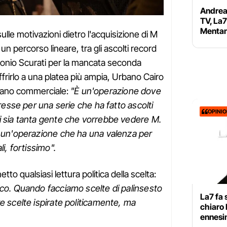
Andrea 
TV, La7
Mentan
lle motivazioni dietro l'acquisizione di M
un percorso lineare, tra gli ascolti record
tonio Scurati per la mancata seconda
offrirlo a una platea più ampia, Urbano Cairo
 piano commerciale:
"È un'operazione dove
eresse per una serie che ha fatto ascolti
OPINI
i sia tanta gente che vorrebbe vedere M.
è un'operazione che ha una valenza per
i, fortissimo".
to qualsiasi lettura politica della scelta:
ico. Quando facciamo scelte di palinsesto
La7 fa 
e scelte ispirate politicamente, ma
chiaro M
ennesim