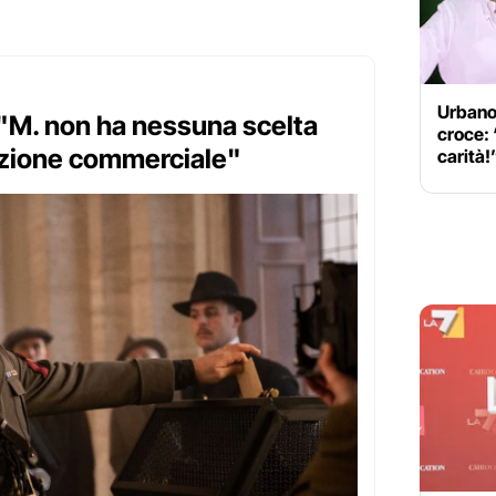
Urbano 
 "M. non ha nessuna scelta
croce: 
razione commerciale"
carità!