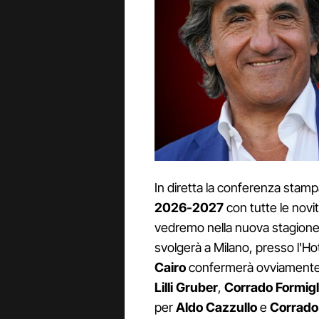
In diretta la conferenza stam
2026-2027
con tutte le novi
vedremo nella nuova stagione 
svolgerà a Milano, presso l'Hot
Cairo
confermerà ovviamente tu
Lilli
Gruber
,
Corrado
Formigl
per
Aldo
Cazzullo
e
Corrado