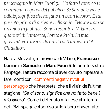
personaggio in Mare Fuori 5: “Ho fatto i conti con i
commenti negativi del pubblico. Se Samuele viene
odiato, significa che ho fatto un buon lavoro”. E sul
passato prima di arrivare nella serie: “Ho lavorato per
un anno in fabbrica. Sono cresciuto a Milano, tra i
quartieri di Lambrate, Loreto e Piola. La mia
gioventù era diversa da quella di Samuele e del
Chiattillo”.
Nato a Mezzate, in provincia di Milano,
Francesco
Luciani
è
Samuele
in
Mare Fuori 5
. In un'intervista a
Fanpage, l'attore racconta di aver dovuto imparare a
fare i conti con
i commenti negativi rivolti al
personaggio
che interpreta, che è il villain dell'ultima
stagione: "
Se ci sono, significa che ho fatto bene il
mio lavoro
". Come il detenuto milanese all'interno
dell'IPM, spiega col sorriso sulle labbra di aver fatto