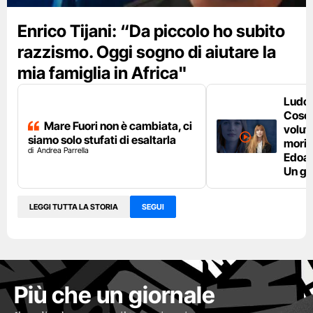
Enrico Tijani: “Da piccolo ho subito
razzismo. Oggi sogno di aiutare la
mia famiglia in Africa"
Ludo
Cosci
Mare Fuori non è cambiata, ci
volut
siamo solo stufati di esaltarla
moris
Andrea Parrella
Edoar
Un g
LEGGI TUTTA LA STORIA
SEGUI
Più che un giornale