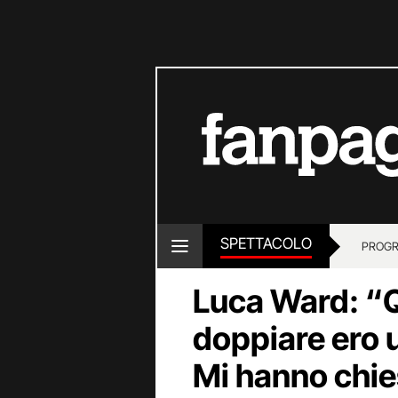
SPETTACOLO
PROGR
Luca Ward: “Q
doppiare ero 
Mi hanno chies