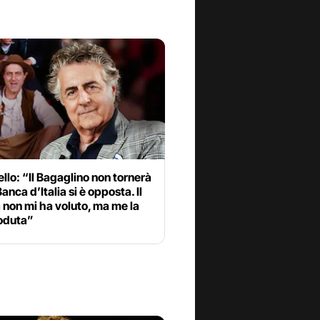
llo: “Il Bagaglino non tornerà
Banca d’Italia si è opposta. Il
non mi ha voluto, ma me la
oduta”