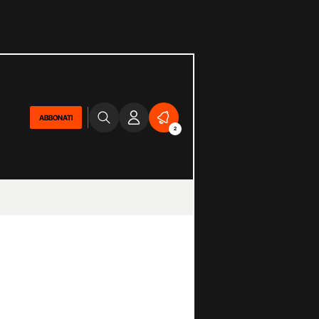
ABBONATI
2