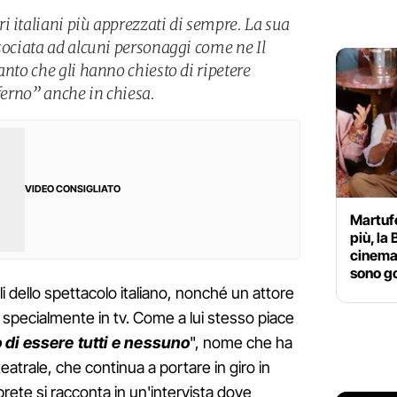
i italiani più apprezzati di sempre. La sua
sociata ad alcuni personaggi come ne Il
anto che gli hanno chiesto di ripetere
nferno” anche in chiesa.
VIDEO CONSIGLIATO
Martufe
più, la 
cinema 
sono g
li dello spettacolo italiano, nonché un attore
li specialmente in tv. Come a lui stesso piace
to di essere tutti e nessuno
", nome che ha
atrale, che continua a portare in giro in
rprete si racconta in un'intervista dove