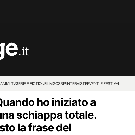
AMMI TV
SERIE E FICTION
FILM
GOSSIP
INTERVISTE
EVENTI E FESTIVAL
uando ho iniziato a
una schiappa totale.
to la frase del