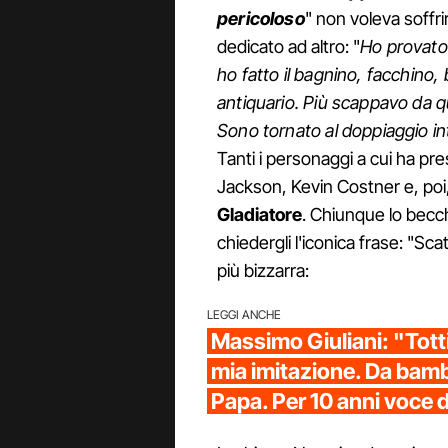
pericoloso
" non voleva soffri
dedicato ad altro: "
Ho provato 
ho fatto il bagnino, facchino,
antiquario. Più scappavo da qu
Sono tornato al doppiaggio int
Tanti i personaggi a cui ha pre
Jackson, Kevin Costner e, poi, 
Gladiatore
. Chiunque lo becch
chiedergli l'iconica frase: "Scat
più bizzarra:
LEGGI ANCHE
Massimo Giuliani: "Totti 
mia imitazione. Da bambi
Papa. Per 10 anni voce 