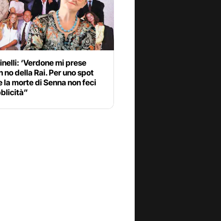
linelli: ‘Verdone mi prese
 no della Rai. Per uno spot
 la morte di Senna non feci
blicità”