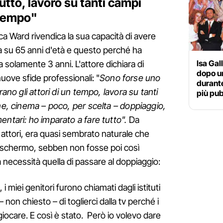
utto, lavoro su tanti campi
 tempo"
ca Ward rivendica la sua capacità di avere
era su 65 anni d'età e questo perché ha
Isa Gal
solamente 3 anni. L'attore dichiara di
dopo un
ove sfide professionali: "
Sono forse uno
durante
rano gli attori di un tempo, lavora su tanti
più pub
one, cinema – poco, per scelta – doppiaggio,
entari: ho imparato a fare tutto".
Da
i attori, era quasi sembrato naturale che
lo schermo, sebben non fosse poi così
 necessità quella di passare al doppiaggio:
i miei genitori furono chiamati dagli istituti
– non chiesto – di toglierci dalla tv perché i
ocare. E così è stato. Però io volevo dare