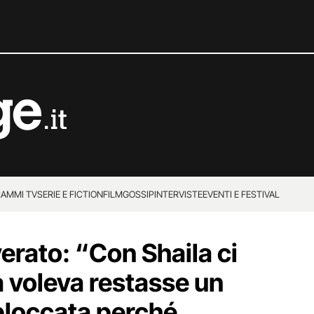
AMMI TV
SERIE E FICTION
FILM
GOSSIP
INTERVISTE
EVENTI E FESTIVAL
erato: “Con Shaila ci
a voleva restasse un
 bloccata perché