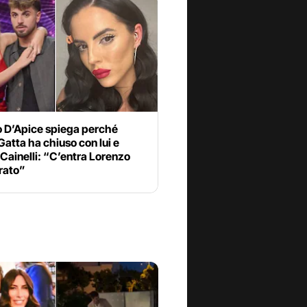
o D’Apice spiega perché
Gatta ha chiuso con lui e
Cainelli: “C’entra Lorenzo
rato”