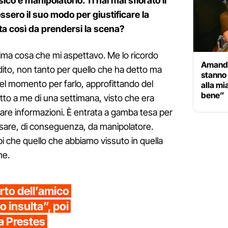
co e manipolatorio. Ti hai mai sfiorato il
sero il suo modo per giustificare la
etta così da prendersi la scena?
’ultima cosa che mi aspettavo. Me lo ricordo
Amanda
dito, non tanto per quello che ha detto ma
stanno 
quel momento per farlo, approfittando del
alla mi
bene”
etto a me di una settimana, visto che era
are informazioni. È entrata a gamba tesa per
ssare, di conseguenza, da manipolatore.
che quello che abbiamo vissuto in quella
me.
rto dell’amico
o insulta”, poi
a Prestes