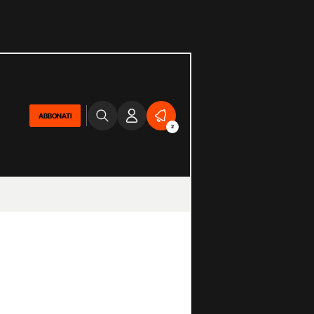
ABBONATI
2