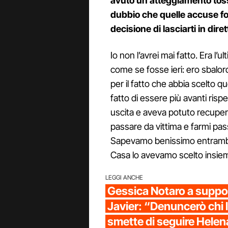
avuto un atteggiamento tossi
dubbio che quelle accuse fos
decisione di lasciarti in dir
Io non l’avrei mai fatto. Era l
come se fosse ieri: ero sbalor
per il fatto che abbia scelto 
fatto di essere più avanti risp
uscita e aveva potuto recuper
passare da vittima e farmi pa
Sapevamo benissimo entrambi 
Casa lo avevamo scelto insie
LEGGI ANCHE
Gessica Notaro a suppo
Javier: “Denuncerò chi l
smette di seguire Helen