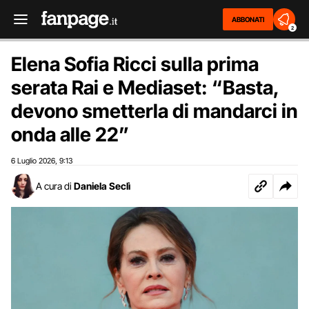
ABBONATI
2
Elena Sofia Ricci sulla prima
serata Rai e Mediaset: “Basta,
devono smetterla di mandarci in
onda alle 22”
6 Luglio 2026
9:13
,
A cura di
Daniela Seclì