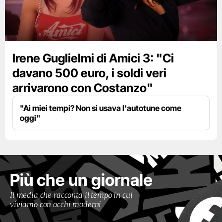
Irene Guglielmi di Amici 3: "Ci
davano 500 euro, i soldi veri
arrivarono con Costanzo"
"Ai miei tempi? Non si usava l'autotune come
oggi"
Più che un giornale
Il media che racconta il tempo in cui
viviamo con occhi moderni