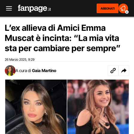
ABBONATI
2
L’ex allieva di Amici Emma
Muscat è incinta: “La mia vita
sta per cambiare per sempre”
26 Marzo 2025
9:29
,
A cura di
Gaia Martino