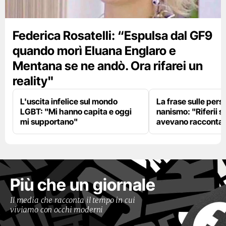
Federica Rosatelli: “Espulsa dal GF9
quando morì Eluana Englaro e
Mentana se ne andò. Ora rifarei un
reality"
L'uscita infelice sul mondo
La frase sulle pers
LGBT: "Mi hanno capita e oggi
nanismo: "Riferii s
mi supportano"
avevano racconta
Più che un giornale
Il media che racconta il tempo in cui
viviamo con occhi moderni